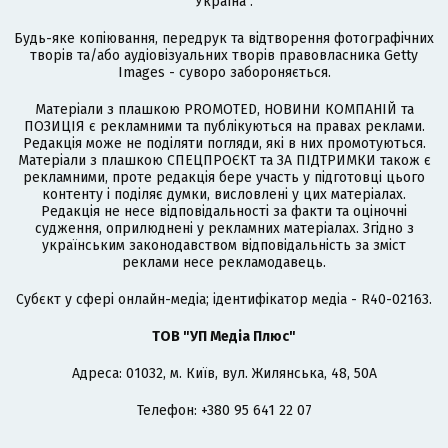
Україна".
Будь-яке копіювання, передрук та відтворення фотографічних
творів та/або аудіовізуальних творів правовласника Getty
Images - суворо забороняється.
Матеріали з плашкою PROMOTED, НОВИНИ КОМПАНІЙ та
ПОЗИЦІЯ є рекламними та публікуються на правах реклами.
Редакція може не поділяти погляди, які в них промотуються.
Матеріали з плашкою СПЕЦПРОЄКТ та ЗА ПІДТРИМКИ також є
рекламними, проте редакція бере участь у підготовці цього
контенту і поділяє думки, висловлені у цих матеріалах.
Редакція не несе відповідальності за факти та оціночні
судження, оприлюднені у рекламних матеріалах. Згідно з
українським законодавством відповідальність за зміст
реклами несе рекламодавець.
Cубєкт у сфері онлайн-медіа; ідентифікатор медіа - R40-02163.
ТОВ "УП Медіа Плюс"
Адреса: 01032, м. Київ, вул. Жилянська, 48, 50А
Телефон: +380 95 641 22 07