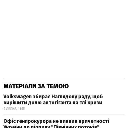
МАТЕРІАЛИ ЗА ТЕМОЮ
Volkswagen збирає Наглядову раду, щоб
вирішити долю автогіганта на тлі кризи
9 ЛИПНЯ, 11:55
Офіс генпрокурора не виявив причетності
України до підриву "Північних потоків"