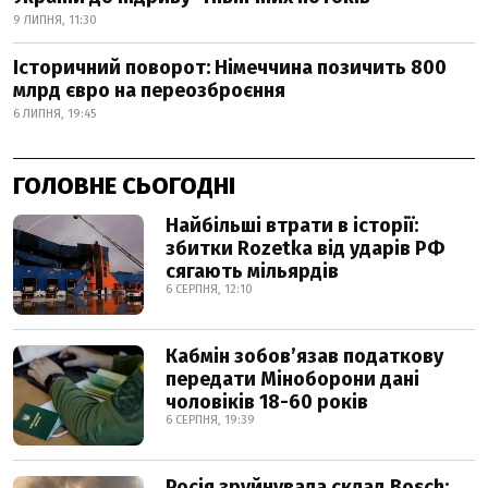
9 ЛИПНЯ, 11:30
Історичний поворот: Німеччина позичить 800
млрд євро на переозброєння
6 ЛИПНЯ, 19:45
ГОЛОВНЕ СЬОГОДНІ
Найбільші втрати в історії:
збитки Rozetka від ударів РФ
сягають мільярдів
6 СЕРПНЯ, 12:10
Кабмін зобовʼязав податкову
передати Міноборони дані
чоловіків 18-60 років
6 СЕРПНЯ, 19:39
Росія зруйнувала склад Bosch: