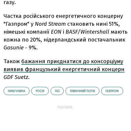
газу.
Частка російського енергетичного концерну
"Газпром" у
Nord Stream
становить нині 51%,
німецькі компанії
EON
і
BASF/Wintershall
мають
кожна по 20%, нідерландський постачальник
Gasunie
- 9%.
Також
бажання приєднатися до консорціуму
виявив французький енергетичний концерн
GDF Suetz
.
НІМЕЧЧИНА
РОСІЯ
ГАЗ
ПІВНІЧНИЙ ПОТІК
ГАЗПРОМ
РЕКЛАМА: