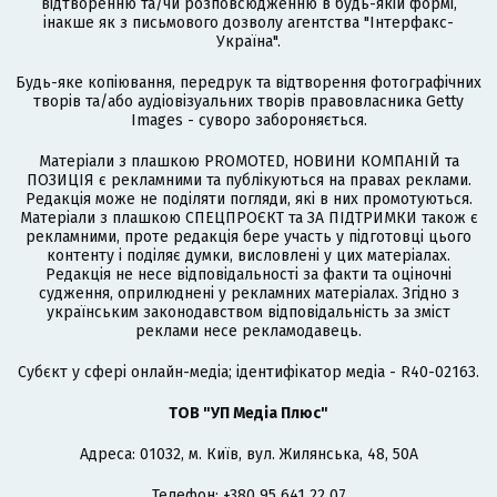
відтворенню та/чи розповсюдженню в будь-якій формі,
інакше як з письмового дозволу агентства "Інтерфакс-
Україна".
Будь-яке копіювання, передрук та відтворення фотографічних
творів та/або аудіовізуальних творів правовласника Getty
Images - суворо забороняється.
Матеріали з плашкою PROMOTED, НОВИНИ КОМПАНІЙ та
ПОЗИЦІЯ є рекламними та публікуються на правах реклами.
Редакція може не поділяти погляди, які в них промотуються.
Матеріали з плашкою СПЕЦПРОЄКТ та ЗА ПІДТРИМКИ також є
рекламними, проте редакція бере участь у підготовці цього
контенту і поділяє думки, висловлені у цих матеріалах.
Редакція не несе відповідальності за факти та оціночні
судження, оприлюднені у рекламних матеріалах. Згідно з
українським законодавством відповідальність за зміст
реклами несе рекламодавець.
Cубєкт у сфері онлайн-медіа; ідентифікатор медіа - R40-02163.
ТОВ "УП Медіа Плюс"
Адреса: 01032, м. Київ, вул. Жилянська, 48, 50А
Телефон: +380 95 641 22 07