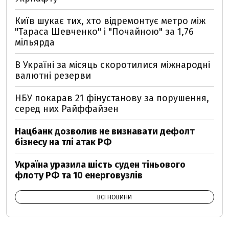
Київ шукає тих, хто відремонтує метро між
"Тараса Шевченко" і "Почайною" за 1,76
мільярда
В Україні за місяць скоротилися міжнародні
валютні резерви
НБУ покарав 21 фінустанову за порушення,
серед них Райффайзен
Нацбанк дозволив не визнавати дефолт
бізнесу на тлі атак РФ
Україна уразила шість суден тіньового
флоту РФ та 10 енерговузлів
ВСІ НОВИНИ