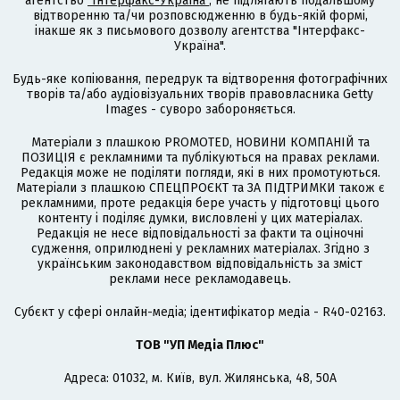
агентство
"Інтерфакс-Україна"
, не підлягають подальшому
відтворенню та/чи розповсюдженню в будь-якій формі,
інакше як з письмового дозволу агентства "Інтерфакс-
Україна".
Будь-яке копіювання, передрук та відтворення фотографічних
творів та/або аудіовізуальних творів правовласника Getty
Images - суворо забороняється.
Матеріали з плашкою PROMOTED, НОВИНИ КОМПАНІЙ та
ПОЗИЦІЯ є рекламними та публікуються на правах реклами.
Редакція може не поділяти погляди, які в них промотуються.
Матеріали з плашкою СПЕЦПРОЄКТ та ЗА ПІДТРИМКИ також є
рекламними, проте редакція бере участь у підготовці цього
контенту і поділяє думки, висловлені у цих матеріалах.
Редакція не несе відповідальності за факти та оціночні
судження, оприлюднені у рекламних матеріалах. Згідно з
українським законодавством відповідальність за зміст
реклами несе рекламодавець.
Cубєкт у сфері онлайн-медіа; ідентифікатор медіа - R40-02163.
ТОВ "УП Медіа Плюс"
Адреса: 01032, м. Київ, вул. Жилянська, 48, 50А