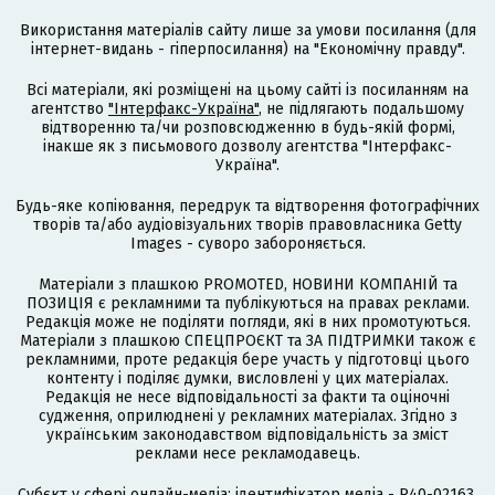
Використання матеріалів сайту лише за умови посилання (для
інтернет-видань - гіперпосилання) на "Економічну правду".
Всі матеріали, які розміщені на цьому сайті із посиланням на
агентство
"Інтерфакс-Україна"
, не підлягають подальшому
відтворенню та/чи розповсюдженню в будь-якій формі,
інакше як з письмового дозволу агентства "Інтерфакс-
Україна".
Будь-яке копіювання, передрук та відтворення фотографічних
творів та/або аудіовізуальних творів правовласника Getty
Images - суворо забороняється.
Матеріали з плашкою PROMOTED, НОВИНИ КОМПАНІЙ та
ПОЗИЦІЯ є рекламними та публікуються на правах реклами.
Редакція може не поділяти погляди, які в них промотуються.
Матеріали з плашкою СПЕЦПРОЄКТ та ЗА ПІДТРИМКИ також є
рекламними, проте редакція бере участь у підготовці цього
контенту і поділяє думки, висловлені у цих матеріалах.
Редакція не несе відповідальності за факти та оціночні
судження, оприлюднені у рекламних матеріалах. Згідно з
українським законодавством відповідальність за зміст
реклами несе рекламодавець.
Cубєкт у сфері онлайн-медіа; ідентифікатор медіа - R40-02163.