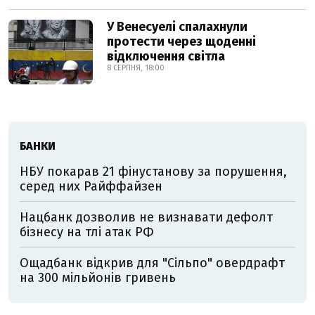
У Венесуелі спалахнули
протести через щоденні
відключення світла
8 СЕРПНЯ, 18:00
БАНКИ
НБУ покарав 21 фінустанову за порушення,
серед них Райффайзен
Нацбанк дозволив не визнавати дефолт
бізнесу на тлі атак РФ
Ощадбанк відкрив для "Сільпо" овердрафт
на 300 мільйонів гривень