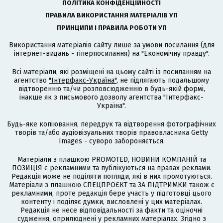
ПОЛІТИКА КОНФІДЕНЦІЙНОСТІ
ПРАВИЛА ВИКОРИСТАННЯ МАТЕРІАЛІВ УП
ПРИНЦИПИ І ПРАВИЛА РОБОТИ УП
Використання матеріалів сайту лише за умови посилання (для
інтернет-видань - гіперпосилання) на "Економічну правду".
Всі матеріали, які розміщені на цьому сайті із посиланням на
агентство
"Інтерфакс-Україна"
, не підлягають подальшому
відтворенню та/чи розповсюдженню в будь-якій формі,
інакше як з письмового дозволу агентства "Інтерфакс-
Україна".
Будь-яке копіювання, передрук та відтворення фотографічних
творів та/або аудіовізуальних творів правовласника Getty
Images - суворо забороняється.
Матеріали з плашкою PROMOTED, НОВИНИ КОМПАНІЙ та
ПОЗИЦІЯ є рекламними та публікуються на правах реклами.
Редакція може не поділяти погляди, які в них промотуються.
Матеріали з плашкою СПЕЦПРОЄКТ та ЗА ПІДТРИМКИ також є
рекламними, проте редакція бере участь у підготовці цього
контенту і поділяє думки, висловлені у цих матеріалах.
Редакція не несе відповідальності за факти та оціночні
судження, оприлюднені у рекламних матеріалах. Згідно з