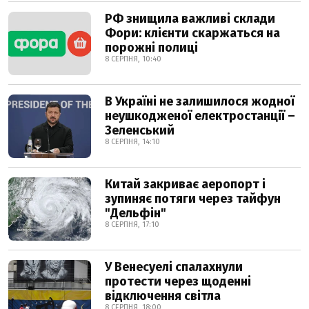
РФ знищила важливі склади
Фори: клієнти скаржаться на
порожні полиці
8 СЕРПНЯ, 10:40
В Україні не залишилося жодної
неушкодженої електростанції –
Зеленський
8 СЕРПНЯ, 14:10
Китай закриває аеропорт і
зупиняє потяги через тайфун
"Дельфін"
8 СЕРПНЯ, 17:10
У Венесуелі спалахнули
протести через щоденні
відключення світла
8 СЕРПНЯ, 18:00