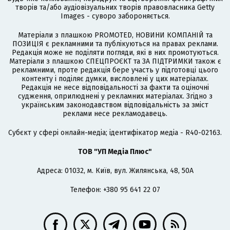
творів та/або аудіовізуальних творів правовласника Getty
Images - суворо забороняється.
Матеріали з плашкою PROMOTED, НОВИНИ КОМПАНІЙ та
ПОЗИЦІЯ є рекламними та публікуються на правах реклами.
Редакція може не поділяти погляди, які в них промотуються.
Матеріали з плашкою СПЕЦПРОЄКТ та ЗА ПІДТРИМКИ також є
рекламними, проте редакція бере участь у підготовці цього
контенту і поділяє думки, висловлені у цих матеріалах.
Редакція не несе відповідальності за факти та оціночні
судження, оприлюднені у рекламних матеріалах. Згідно з
українським законодавством відповідальність за зміст
реклами несе рекламодавець.
Cубєкт у сфері онлайн-медіа; ідентифікатор медіа - R40-02163.
ТОВ "УП Медіа Плюс"
Адреса: 01032, м. Київ, вул. Жилянська, 48, 50А
Телефон: +380 95 641 22 07