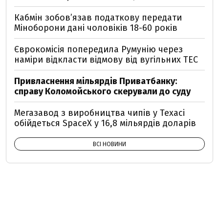
Кабмін зобовʼязав податкову передати
Міноборони дані чоловіків 18-60 років
Єврокомісія попередила Румунію через
наміри відкласти відмову від вугільних ТЕС
Привласнення мільярдів Приватбанку:
справу Коломойського скерували до суду
Мегазавод з виробництва чипів у Техасі
обійдеться SpaceX у 16,8 мільярдів доларів
ВСІ НОВИНИ