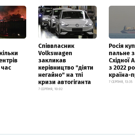
Співвласник
Росія ку
скільки
Volkswagen
пальне з
ентрів
закликав
Східної 
 час
керівництво "діяти
з 2022 ро
негайно" на тлі
країна-
кризи автогіганта
7 СЕРПНЯ, 13:35
7 СЕРПНЯ, 10:02