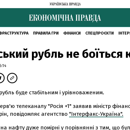
ФРАСТРУКТУРА
ПРАВИЛА ГРИ
ФІНАНСИ
СПЕЦПРОЄКТИ
ІНТЕР
ський рубль не боїться 
6:14
рубль буде стабільним і урівноваженим.
терв'ю телеканалу "Росія +1" заявив міністр фінан
рін, повідомляє агентство
"Інтерфакс-Україна".
 на нафту дуже помірні у порівнянні з тим, що бу