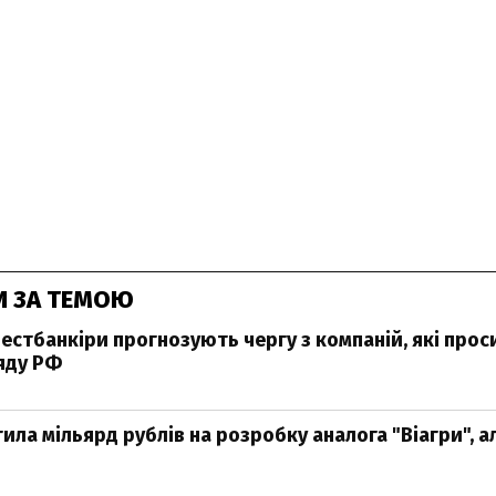
И ЗА ТЕМОЮ
нвестбанкіри прогнозують чергу з компаній, які про
яду РФ
ила мільярд рублів на розробку аналога "Віагри", а