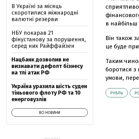
В Україні за місяць
сприятливо
скоротилися міжнародні
фінансового
валютні резерви
в найбільш з
НБУ покарав 21
Він також 
фінустанову за порушення,
серед них Райффайзен
це буде при
Нацбанк дозволив не
Таким чином
визнавати дефолт бізнесу
боротися з 
на тлі атак РФ
умови, пер
Україна уразила шість суден
тіньового флоту РФ та 10
РУБЛЬ
РО
енерговузлів
ВСІ НОВИНИ