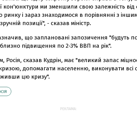
ї кон'юнктури ми зменшили свою залежність від 
 ринку і зараз знаходимося в порівнянні з інши
ручній позиції", - сказав міністр.
зазначив, що заплановані запозичення "будуть п
близно підвищення по 2-3% ВВП на рік".
, Росія, сказав Кудрін, має "великий запас міцно
кризою, допомагати населенню, виконувати всі с
еживши цю кризу".
СІЯ
РЕКЛАМА: