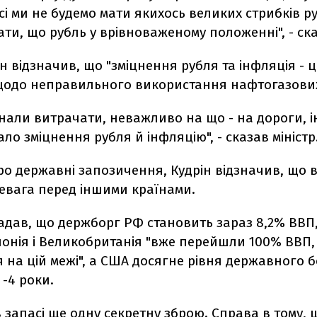
сі ми не будемо мати якихось великих стрибків ру
ти, що рубль у врівноваженому положенні", - ска
н відзначив, що "зміцнення рубля та інфляція - ц
щодо неправильного використання нафтогазових 
нали витрачати, неважливо на що - на дороги, ін
ло зміцнення рубля й інфляцію", - сказав міністр
о державні запозичення, Кудрін відзначив, що в 
ревага перед іншими країнами.
гадав, що держборг РФ становить зараз 8,2% ВВП,
Японія і Великобританія "вже перейшли 100% ВВП,
 на цій межі", а США досягне рівня державного б
 -4 роки.
 запасі ще одну секретну зброю. Справа в тому, 