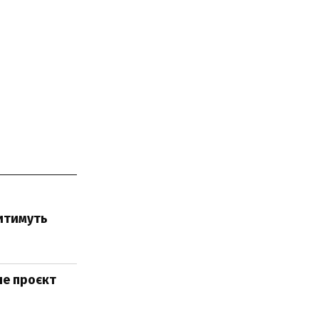
ситимуть
ле проєкт