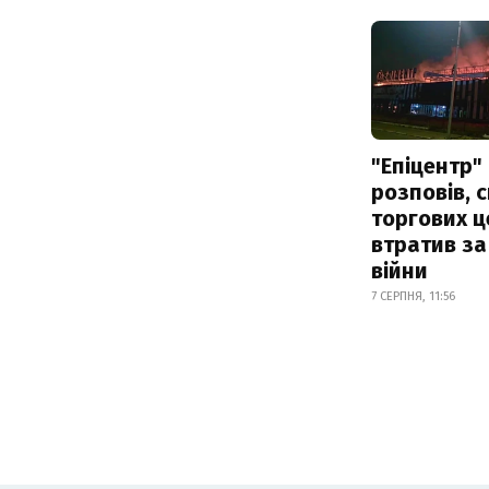
"Епіцентр"
розповів, 
торгових ц
втратив за
війни
7 СЕРПНЯ, 11:56