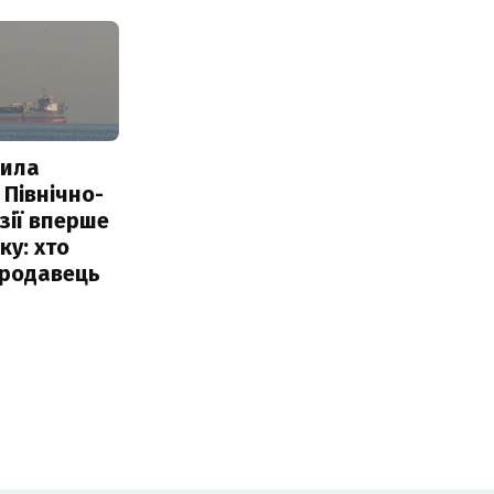
пила
 Північно-
Азії вперше
ку: хто
продавець