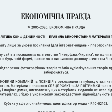
© 2005-2026, ЕКОНОМІЧНА ПРАВДА
ЛІТИКА КОНФІДЕНЦІЙНОСТІ
ПРАВИЛА ВИКОРИСТАННЯ МАТЕРІАЛІВ 
айту лише за умови посилання (для інтернет-видань - гіперпосиланн
му сайті із посиланням на агентство
"Інтерфакс-Україна"
, не підля
 будь-якій формі, інакше як з письмового дозволу агентства "Ін
відтворення фотографічних творів та/або аудіовізуальних творів п
забороняється.
НОВИНИ КОМПАНІЙ та ПОЗИЦІЯ є рекламними та публікуються на п
туються. Матеріали з плашкою СПЕЦПРОЄКТ та ЗА ПІДТРИМКИ також
 і поділяє думки, висловлені у цих матеріалах. Редакція не несе ві
атеріалах. Згідно з українським законодавством відповідальність 
Cубєкт у сфері онлайн-медіа; ідентифікатор медіа - R40-02163.