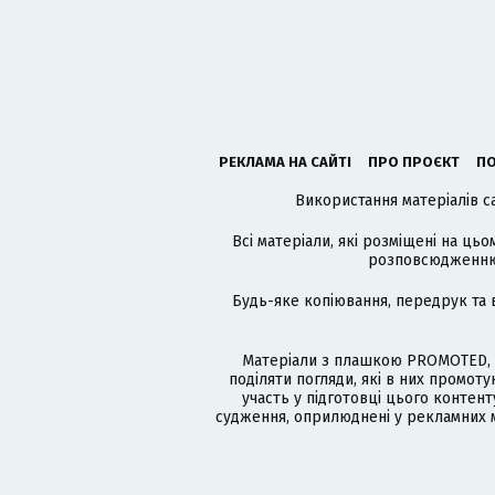
РЕКЛАМА НА САЙТІ
ПРО ПРОЄКТ
ПО
Використання матеріалів с
Всі матеріали, які розміщені на цьо
розповсюдженню в
Будь-яке копіювання, передрук та 
Матеріали з плашкою PROMOTED, 
поділяти погляди, які в них промо
участь у підготовці цього контенту
судження, оприлюднені у рекламних м