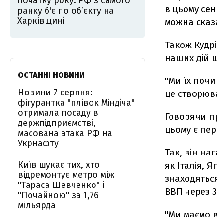
початку року: РФ з самого
в цьому сен
ранку б'є по об’єкту на
Харківщині
можна сказа
Також Кудрі
наших дій 
ОСТАННІ НОВИНИ
"Ми їх почи
Новини 7 серпня:
це створюва
фігурантка "плівок Міндіча"
отримала посаду в
Говорячи пр
держпідприємстві,
цьому є пе
масована атака РФ на
Укрнафту
Так, він на
Київ шукає тих, хто
як Італія, 
відремонтує метро між
знаходяться
"Тараса Шевченко" і
ВВП через 3
"Почайною" за 1,76
мільярда
"Ми маємо в