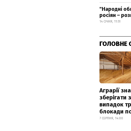
"Народні об
росіян ‒ роз
14 СІЧНЯ, 11:51
ГОЛОВНЕ 
Аграрії зн
зберігати 
випадок т
блокади по
7 СЕРПНЯ, 14:00