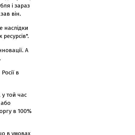
бля і зараз
зав він.
е наслідки
ресурсів".
новації. А
.
Росії в
 у той час
 або
оргу в 100%
що в умовах