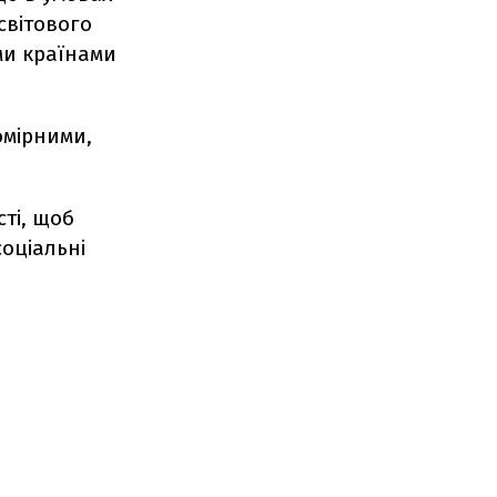
світового
ми країнами
омірними,
сті, щоб
оціальні