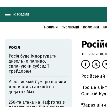
УСІ РОЗДІЛИ
НОВИНИ
ПУБЛІКАЦІЇ
КОЛОНКИ
ІН
Росій
РОСІЯ
31 СІЧНЯ 2010, 1
Росія буде імпортувати
дизельне паливо,
сплачуючи субсидії
трейдерам
Російський 
У російській Думі розповіли
про вплив санкцій на
Про це в ін
додаток Мах
Олексій Куд
250-та атака на Нафтогаз з
"Зараз ціни