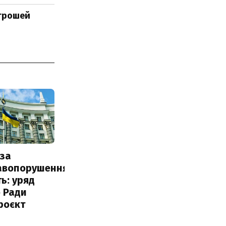
 грошей
за
авопорушення
ь: уряд
 Ради
роєкт