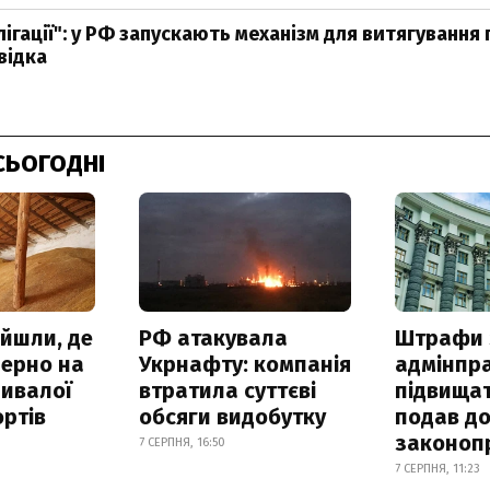
лігації": у РФ запускають механізм для витягування
відка
СЬОГОДНІ
айшли, де
РФ атакувала
Штрафи 
зерно на
Укрнафту: компанія
адмінпр
ривалої
втратила суттєві
підвищат
ртів
обсяги видобутку
подав до
законоп
7 СЕРПНЯ, 16:50
7 СЕРПНЯ, 11:23