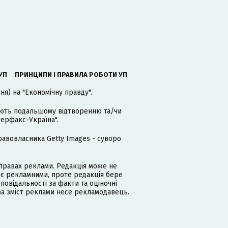
УП
ПРИНЦИПИ І ПРАВИЛА РОБОТИ УП
я) на "Економічну правду".
гають подальшому відтворенню та/чи
терфакс-Україна".
равовласника Getty Images - суворо
равах реклами. Редакція може не
 є рекламними, проте редакція бере
дповідальності за факти та оціночні
за зміст реклами несе рекламодавець.