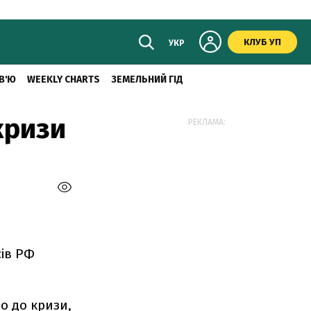
КЛУБ УП
УКР
В'Ю
WEEKLY CHARTS
ЗЕМЕЛЬНИЙ ГІД
кризи
РЕКЛАМА:
сів РФ
ло до кризи,