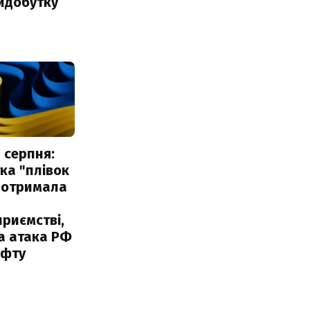
идобутку
 серпня:
ка "плівок
 отримала
риємстві,
а атака РФ
афту