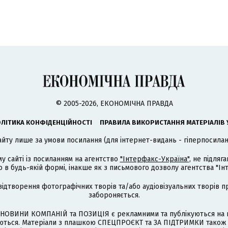
© 2005-2026, ЕКОНОМІЧНА ПРАВДА
ЛІТИКА КОНФІДЕНЦІЙНОСТІ
ПРАВИЛА ВИКОРИСТАННЯ МАТЕРІАЛІВ 
айту лише за умови посилання (для інтернет-видань - гіперпосиланн
му сайті із посиланням на агентство
"Інтерфакс-Україна"
, не підля
 будь-якій формі, інакше як з письмового дозволу агентства "Ін
відтворення фотографічних творів та/або аудіовізуальних творів п
забороняється.
НОВИНИ КОМПАНІЙ та ПОЗИЦІЯ є рекламними та публікуються на п
туються. Матеріали з плашкою СПЕЦПРОЄКТ та ЗА ПІДТРИМКИ також