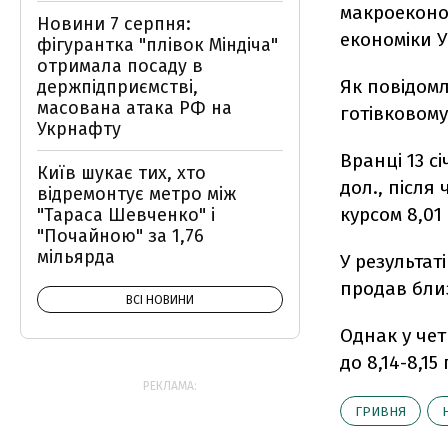
макроеконом
Новини 7 серпня:
економіки У
фігурантка "плівок Міндіча"
отримала посаду в
Як повідомл
держпідприємстві,
масована атака РФ на
готівковому
Укрнафту
Вранці 13 с
Київ шукає тих, хто
дол., після
відремонтує метро між
курсом 8,01
"Тараса Шевченко" і
"Почайною" за 1,76
мільярда
У результат
продав близ
ВСІ НОВИНИ
Однак у чет
до 8,14-8,15
РЕКЛАМА:
ГРИВНЯ