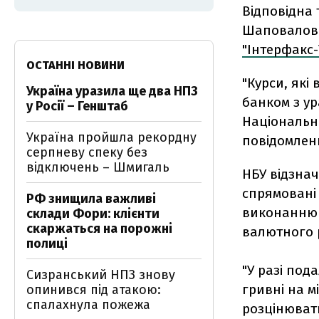
Відповідна 
Шаповалова
"Інтерфакс-
ОСТАННІ НОВИНИ
"Курси, як
Україна уразила ще два НПЗ
банком з ур
у Росії – Генштаб
Національни
Україна пройшла рекордну
повідомленн
серпневу спеку без
відключень – Шмигаль
НБУ відзнач
спрямовані 
РФ знищила важливі
виконанню 
склади Фори: клієнти
скаржаться на порожні
валютного 
полиці
"У разі под
Сизранський НПЗ знову
гривні на 
опинився під атакою:
спалахнула пожежа
розцінювати