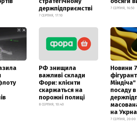
ртів
стратегічному
обсяги в
держпідприємстві
7 СЕРПНЯ, 16:50
7 СЕРПНЯ, 17:10
азила
РФ знищила
Новини 7
н
важливі склади
фігурант
флоту
Фори: клієнти
Міндіча"
скаржаться на
посаду в
ів
порожні полиці
держпідп
масован
8 СЕРПНЯ, 10:40
на Укрн
7 СЕРПНЯ, 20:00