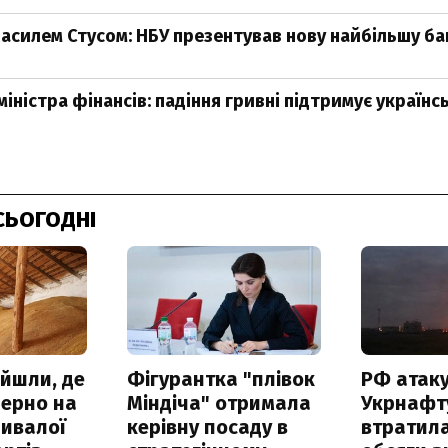
 Василем Стусом: НБУ презентував нову найбільшу б
іністра фінансів: падіння гривні підтримує українс
СЬОГОДНІ
айшли, де
Фігурантка "плівок
РФ атак
зерно на
Міндіча" отримала
Укрнафту
ривалої
керівну посаду в
втратила