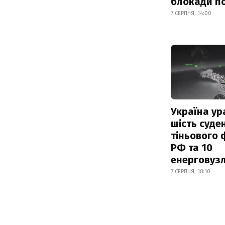
блокади по
7 СЕРПНЯ, 14:00
Україна ур
шість суде
тіньового 
РФ та 10
енерговузл
7 СЕРПНЯ, 18:10