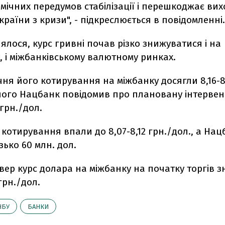
ічних передумов стабілізації і перешкоджає вих
країни з кризи", - підкреслюється в повідомленні.
ялося, курс гривні почав різко знижуватися і на
, і міжбанківському валютному ринках.
ічня його котирування на міжбанку досягли 8,16-8
 чого Нацбанк повідомив про плановану інтервен
 грн./дол.
і котирування впали до 8,07-8,12 грн./дол., а На
ько 60 млн. дол.
вер курс долара на міжбанку на початку торгів зн
 грн./дол.
НБУ
БАНКИ