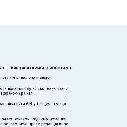
УП
ПРИНЦИПИ І ПРАВИЛА РОБОТИ УП
я) на "Економічну правду".
гають подальшому відтворенню та/чи
терфакс-Україна".
равовласника Getty Images - суворо
равах реклами. Редакція може не
 є рекламними, проте редакція бере