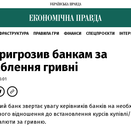
ФРАСТРУКТУРА
ПРАВИЛА ГРИ
ФІНАНСИ
СПЕЦПРОЄКТИ
ІНТЕР
ригрозив банкам за
блення гривні
5:01
й банк звертає увагу керівників банків на необх
ного відношення до встановлення курсів купівлі
валюти за гривню.