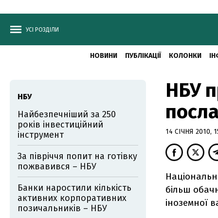
УСІ РОЗДІЛИ
НОВИНИ
ПУБЛІКАЦІЇ
КОЛОНКИ
ІН
НБУ п
НБУ
посла
Найбезпечніший за 250
років інвестиційний
14 СІЧНЯ 2010, 1
інструмент
За півріччя попит на готівку
пожвавився – НБУ
Національни
Банки наростили кількість
більш обач
активних корпоративних
іноземної 
позичальників – НБУ