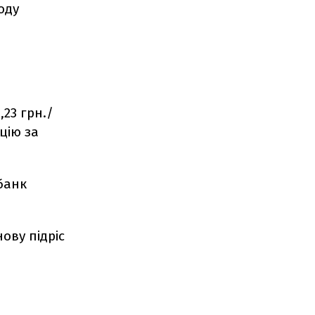
оду
,23 грн./
цію за
цбанк
ову підріс