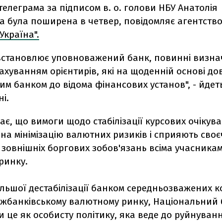
телеграма за підписом в. о. голови НБУ Анатолія
 була поширена в четвер, повідомляє агентств
Україна".
і встановлює уповноважений банк, повинні визн
ахуванням орієнтирів, які на щоденній основі до
м банком до відома фінансових установ", - йдет
і.
ає, що вимоги щодо стабілізації курсових очікув
на мінімізацію валютних ризиків і сприяють сво
зовнішніх боргових зобов'язань всіма учасника
ринку.
альшої дестабілізації банком середньозважених 
міжбанківському валютному ринку, Національний 
 це як особисту політику, яка веде до руйнуван