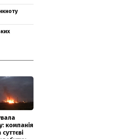
анкноту
ьких
увала
: компанія
 суттєві