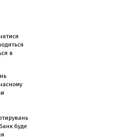
о
ачатися
водяться
ься в
ань
єчасному
ми
котирувань
банк буде
ня