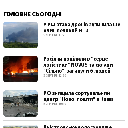
ГОЛОВНЕ СЬОГОДНІ
У РФ атака дронів зупинила ще
один великий НПЗ
5 СЕРПНЯ, 17:55
Росіяни поцілили в "серце
логістики" NOVUS та склади
"Сільпо": загинули 6 людей
5 СЕРПНЯ, 12:30
РФ знищила сортувальний
центр "Нової пошти" в Києві
5 СЕРПНЯ, 10:10
Дністровське водосховище