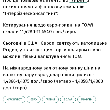
Про це повідомляє агентство
"УНІАН"
з
посиланням на фінансову компанію
"Інтербізнесконсалтинг".
Котирування щодо євро-гривні на ТОМ'і
склали 11,4280-11,4540 грн./євро.
Сьогодні в США і Європі святкують католицьке
Різдво, у зв`язку з цим торги доларом і євро
можливі тільки валютуванням ТОМ.
На міжнародному валютному ринку ціни на
валютну пару євро-долар підвищилися -
1,4366-1,4375 дол./євро (четвер - 1,4358/1,4360
дол./євро).
КУРС ВАЛЮТ
ЄВРО
ГРИВНЯ
ДОЛАР
МІЖБАНК