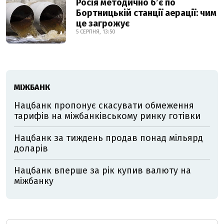
Росія методично б’є по
Бортницькій станції аерації: чим
це загрожує
5 СЕРПНЯ, 13:50
МІЖБАНК
Нацбанк пропонує скасувати обмеження
тарифів на міжбанківському ринку готівки
Нацбанк за тиждень продав понад мільярд
доларів
Нацбанк вперше за рік купив валюту на
міжбанку