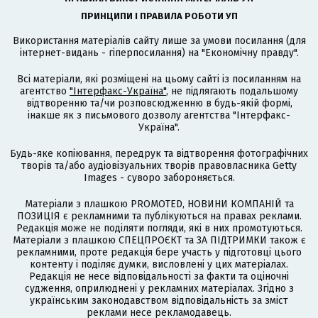
ПРИНЦИПИ І ПРАВИЛА РОБОТИ УП
Використання матеріалів сайту лише за умови посилання (для
інтернет-видань - гіперпосилання) на "Економічну правду".
Всі матеріали, які розміщені на цьому сайті із посиланням на
агентство
"Інтерфакс-Україна"
, не підлягають подальшому
відтворенню та/чи розповсюдженню в будь-якій формі,
інакше як з письмового дозволу агентства "Інтерфакс-
Україна".
Будь-яке копіювання, передрук та відтворення фотографічних
творів та/або аудіовізуальних творів правовласника Getty
Images - суворо забороняється.
Матеріали з плашкою PROMOTED, НОВИНИ КОМПАНІЙ та
ПОЗИЦІЯ є рекламними та публікуються на правах реклами.
Редакція може не поділяти погляди, які в них промотуються.
Матеріали з плашкою СПЕЦПРОЄКТ та ЗА ПІДТРИМКИ також є
рекламними, проте редакція бере участь у підготовці цього
контенту і поділяє думки, висловлені у цих матеріалах.
Редакція не несе відповідальності за факти та оціночні
судження, оприлюднені у рекламних матеріалах. Згідно з
українським законодавством відповідальність за зміст
реклами несе рекламодавець.