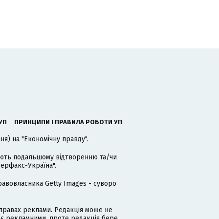
УП
ПРИНЦИПИ І ПРАВИЛА РОБОТИ УП
я) на "Економічну правду".
гають подальшому відтворенню та/чи
терфакс-Україна".
равовласника Getty Images - суворо
равах реклами. Редакція може не
 є рекламними, проте редакція бере