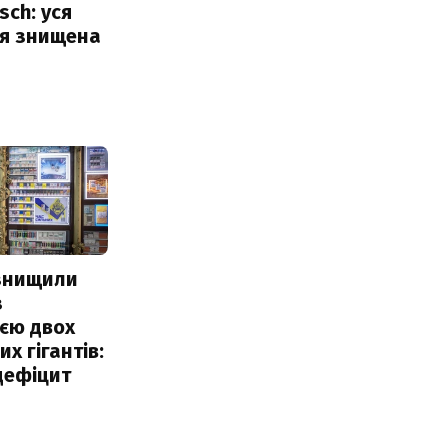
sch: уся
ія знищена
 знищили
з
єю двох
х гігантів:
дефіцит