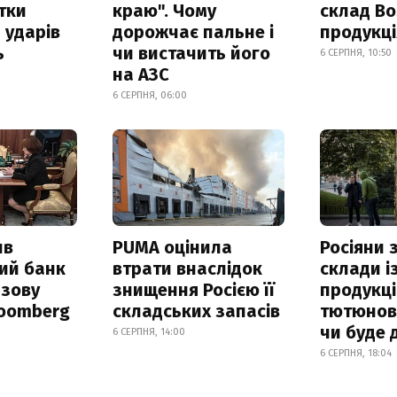
итки
краю". Чому
склад Bo
 ударів
дорожчає пальне і
продукц
ь
чи вистачить його
6 СЕРПНЯ, 10:50
на АЗС
6 СЕРПНЯ, 06:00
ив
PUMA оцінила
Росіяни
ий банк
втрати внаслідок
склади і
азову
знищення Росією її
продукці
loomberg
складських запасів
тютюнови
чи буде 
6 СЕРПНЯ, 14:00
6 СЕРПНЯ, 18:04