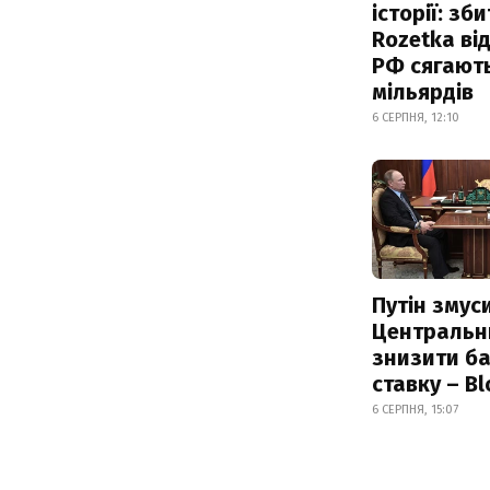
історії: зб
Rozetka від
РФ сягают
мільярдів
6 СЕРПНЯ, 12:10
Путін змус
Центральн
знизити б
ставку – B
6 СЕРПНЯ, 15:07