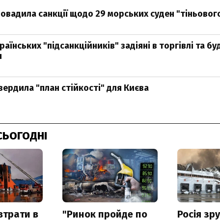
ровадила санкції щодо 29 морських суден "тіньово
раїнських "підсанкційників" задіяні в торгівлі та бу
я
вердила "план стійкості" для Києва
СЬОГОДНІ
втрати в
"Ринок пройде по
Росія зр