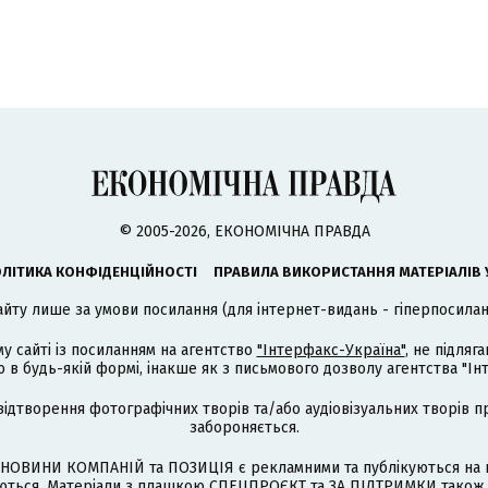
© 2005-2026, ЕКОНОМІЧНА ПРАВДА
ЛІТИКА КОНФІДЕНЦІЙНОСТІ
ПРАВИЛА ВИКОРИСТАННЯ МАТЕРІАЛІВ 
айту лише за умови посилання (для інтернет-видань - гіперпосиланн
му сайті із посиланням на агентство
"Інтерфакс-Україна"
, не підля
 будь-якій формі, інакше як з письмового дозволу агентства "Ін
відтворення фотографічних творів та/або аудіовізуальних творів п
забороняється.
НОВИНИ КОМПАНІЙ та ПОЗИЦІЯ є рекламними та публікуються на п
туються. Матеріали з плашкою СПЕЦПРОЄКТ та ЗА ПІДТРИМКИ також