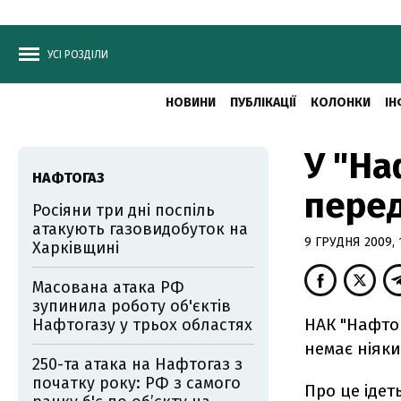
УСІ РОЗДІЛИ
НОВИНИ
ПУБЛІКАЦІЇ
КОЛОНКИ
ІН
У "На
НАФТОГАЗ
перед
Росіяни три дні поспіль
атакують газовидобуток на
9 ГРУДНЯ 2009, 
Харківщині
Масована атака РФ
зупинила роботу об'єктів
НАК "Нафтог
Нафтогазу у трьох областях
немає ніяки
250-та атака на Нафтогаз з
початку року: РФ з самого
Про це ідет