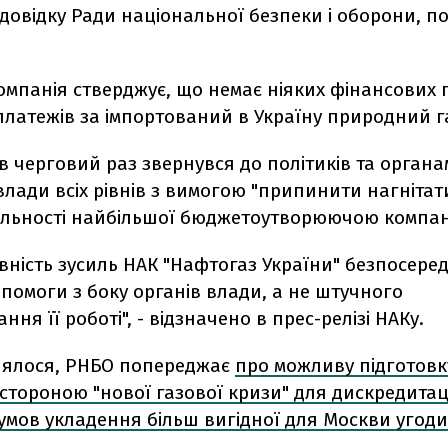
довідку Ради національної безпеки і оборони, п
компанія стверджує, що немає ніяких фінансових
 платежів за імпортований в Україну природний г
в черговий раз звернувся до політиків та органа
лади всіх рівнів з вимогою "припинити нагнітат
яльності найбільшої бюджетоутворюючою компані
вність зусиль НАК "Нафтогаз України" безпосере
помоги з боку органів влади, а не штучного
ня її роботі", - відзначено в прес-релізі НАКу.
лялося, РНБО попереджає
про можливу підготовк
стороною "нової газової кризи" для дискредитаці
умов укладення більш вигідної для Москви угоди