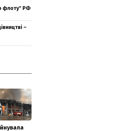
го флоту" РФ
дівництві –
уйнувала