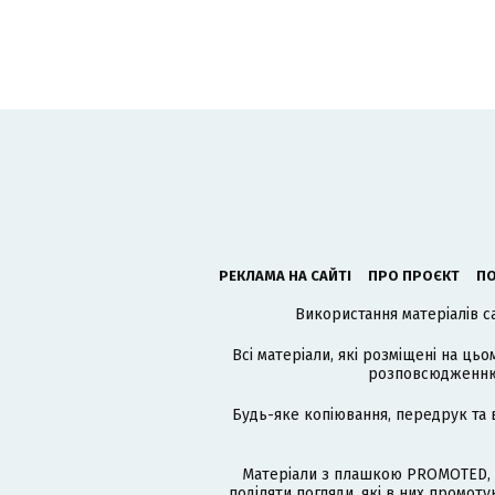
РЕКЛАМА НА САЙТІ
ПРО ПРОЄКТ
ПО
Використання матеріалів с
Всі матеріали, які розміщені на цьо
розповсюдженню в
Будь-яке копіювання, передрук та 
Матеріали з плашкою PROMOTED, 
поділяти погляди, які в них промо