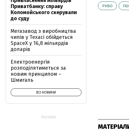
Привласнення мільярдів
Приватбанку: справу
РНБО
ГА
Коломойського скерували
до суду
Мегазавод з виробництва
чипів у Техасі обійдеться
SpaceX у 16,8 мільярдів
доларів
Електроенергія
розподілятиметься за
новим принципом –
Шмигаль
ВСІ НОВИНИ
РЕКЛАМА:
МАТЕРІАЛ