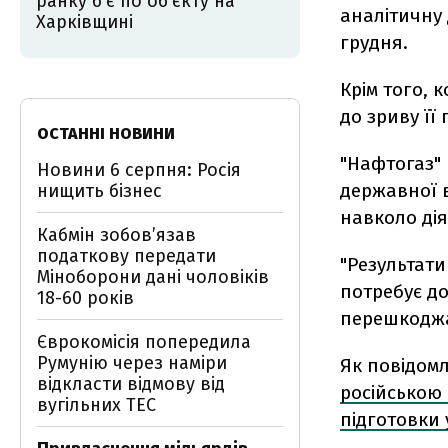
ранку б'є по об’єкту на
аналітичну 
Харківщині
грудня.
Крім того, 
до зриву її
ОСТАННІ НОВИНИ
"Нафтогаз" 
Новини 6 серпня: Росія
державної в
нищить бізнес
навколо ді
Кабмін зобовʼязав
податкову передати
"Результати
Міноборони дані чоловіків
потребує до
18-60 років
перешкоджан
Єврокомісія попередила
Румунію через наміри
Як повідом
відкласти відмову від
російською 
вугільних ТЕС
підготовки 