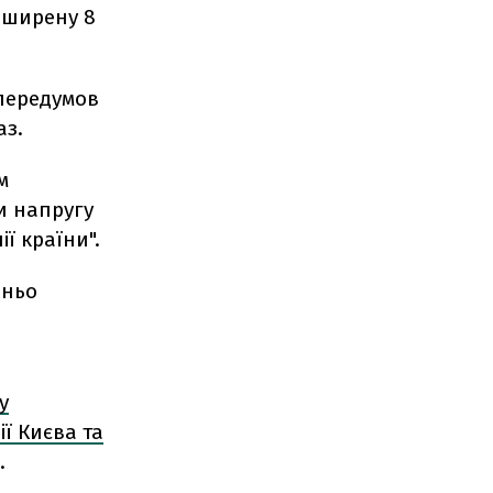
оширену 8
 передумов
аз.
м
и напругу
ї країни".
дньо
у
ї Києва та
.