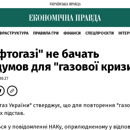
ФРАСТРУКТУРА
ПРАВИЛА ГРИ
ФІНАНСИ
СПЕЦПРОЄКТИ
ІНТЕР
фтогазі" не бачать
умов для "газової криз
16:27
аз України" стверджує, що для повторення "газо
х підстав.
ься у повідомленні НАКу, оприлюдненому у відпов