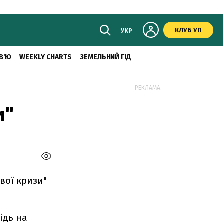
КЛУБ УП
УКР
В'Ю
WEEKLY CHARTS
ЗЕМЕЛЬНИЙ ГІД
РЕКЛАМА:
и"
вої кризи"
ідь на