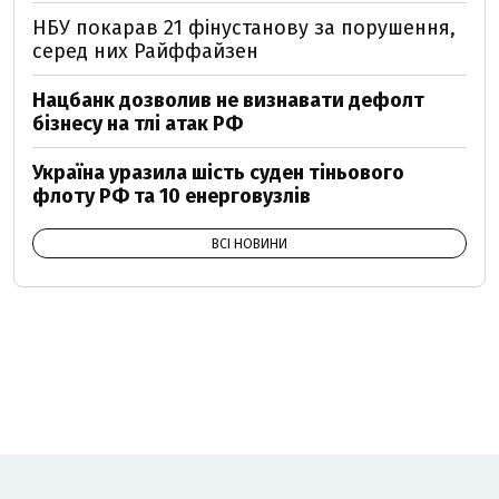
НБУ покарав 21 фінустанову за порушення,
серед них Райффайзен
Нацбанк дозволив не визнавати дефолт
бізнесу на тлі атак РФ
Україна уразила шість суден тіньового
флоту РФ та 10 енерговузлів
ВСІ НОВИНИ