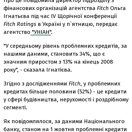
Про це повідомила директор підрозділу з
фінансових організацій агентства
Fitch
Ольга
Ігнатьєва під час IV Щорічної конференції
Fitch Ratings
в Україні у п`ятницю, передає
агентство
"УНІАН"
.
"У середньому рівень проблемних кредитів, за
нашими даними, становить 34%, що є
значним приростом з 13% на кінець 2008
року", - сказала Ігнатієва.
Згідно з дослідженнями
Fitch
, у проблемних
кредитах більше половини (52%) - це кредити
у сфері будівництва, нерухомості і роздрібному
сегменті.
Як повідомлялося, за даними Національного
банку, станом на 1 жовтня проблемні кредити