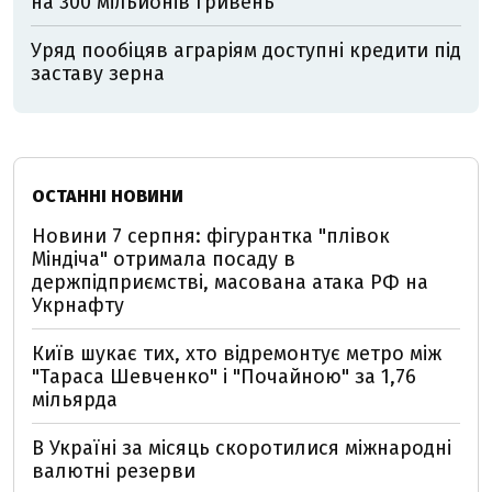
на 300 мільйонів гривень
Уряд пообіцяв аграріям доступні кредити під
заставу зерна
ОСТАННІ НОВИНИ
Новини 7 серпня: фігурантка "плівок
Міндіча" отримала посаду в
держпідприємстві, масована атака РФ на
Укрнафту
Київ шукає тих, хто відремонтує метро між
"Тараса Шевченко" і "Почайною" за 1,76
мільярда
В Україні за місяць скоротилися міжнародні
валютні резерви