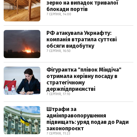
зерно на випадок тривалої
блокади портів
7 СЕРПНЯ, 14:00
РФ атакувала Укрнафту:
компанія втратила суттєві
обсяги видобутку
7 СЕРПНЯ, 16:50
Фігурантка "плівок Міндіча"
отримала керівну посаду в
стратегічному
держпідприємстві
7 СЕРПНЯ, 17:10
Штрафи за
адмінправопорушення
підвищать: уряд подав до Ради
законопроєкт
7 СЕРПНЯ, 11:23