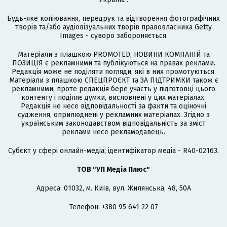
Будь-яке копіювання, передрук та відтворення фотографічних
творів та/або аудіовізуальних творів правовласника Getty
Images - суворо забороняється.
Матеріали з плашкою PROMOTED, НОВИНИ КОМПАНІЙ та
ПОЗИЦІЯ є рекламними та публікуються на правах реклами.
Редакція може не поділяти погляди, які в них промотуються.
Матеріали з плашкою СПЕЦПРОЄКТ та ЗА ПІДТРИМКИ також є
рекламними, проте редакція бере участь у підготовці цього
контенту і поділяє думки, висловлені у цих матеріалах.
Редакція не несе відповідальності за факти та оціночні
судження, оприлюднені у рекламних матеріалах. Згідно з
українським законодавством відповідальність за зміст
реклами несе рекламодавець.
Cубєкт у сфері онлайн-медіа; ідентифікатор медіа - R40-02163.
ТОВ "УП Медіа Плюс"
Адреса: 01032, м. Київ, вул. Жилянська, 48, 50А
Телефон: +380 95 641 22 07