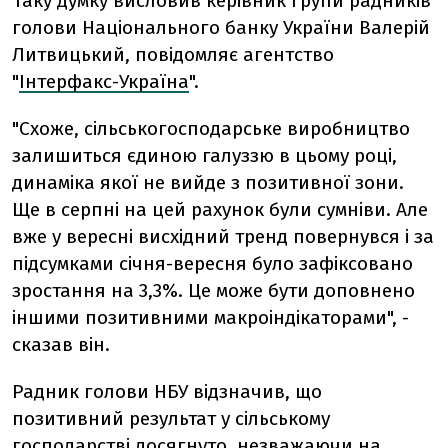
Таку думку висловив керівник групи радників
голови Національного банку України Валерій
Литвицький, повідомляє агентство
"
Інтерфакс-Україна
".
"Схоже, сільськогосподарське виробництво
залишиться єдиною галуззю в цьому році,
динаміка якої не вийде з позитивної зони.
Ще в серпні на цей рахунок були сумніви. Але
вже у вересні висхідний тренд повернувся і за
підсумками січня-вересня було зафіксовано
зростання на 3,3%. Це може бути доповнено
іншими позитивними макроіндікаторами", -
сказав він.
Радник голови НБУ відзначив, що
позитивний результат у сільському
господарстві досягнуто, незважаючи на