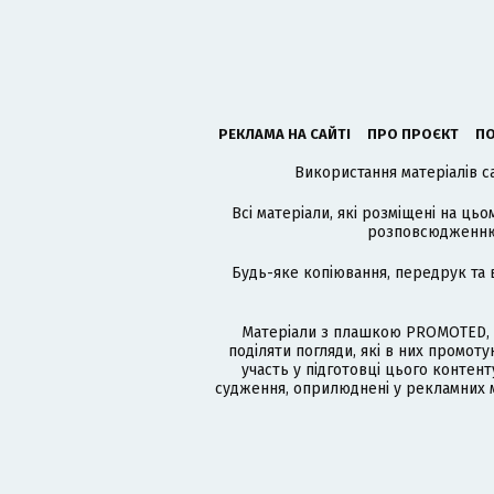
РЕКЛАМА НА САЙТІ
ПРО ПРОЄКТ
ПО
Використання матеріалів с
Всі матеріали, які розміщені на цьо
розповсюдженню в
Будь-яке копіювання, передрук та 
Матеріали з плашкою PROMOTED, 
поділяти погляди, які в них промо
участь у підготовці цього контенту
судження, оприлюднені у рекламних м