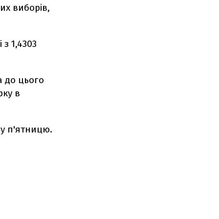
их виборів,
 з 1,4303
а до цього
рку в
 у п'ятницю.