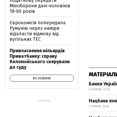
податкову передати
Міноборони дані чоловіків
18-60 років
Єврокомісія попередила
Румунію через наміри
відкласти відмову від
вугільних ТЕС
Привласнення мільярдів
Приватбанку: справу
Коломойського скерували
до суду
МАТЕРІАЛ
ВСІ НОВИНИ
Банки Украї
6 СЕРПНЯ, 11:20
Нацбанк пок
РЕКЛАМА:
5 СЕРПНЯ, 16:50