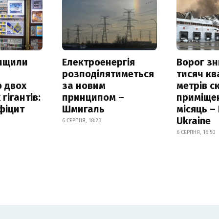
нищили
Електроенергія
Ворог з
розподілятиметься
тисяч к
 двох
за новим
метрів с
гігантів:
принципом –
приміще
фіцит
Шмигаль
місяць –
Ukraine
6 СЕРПНЯ, 18:23
6 СЕРПНЯ, 16:50