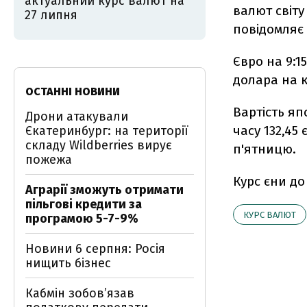
актуальний курс валют на
валют світу
27 липня
повідомляє
Євро на 9:1
долара на 
ОСТАННІ НОВИНИ
Вартість яп
Дрони атакували
часу 132,45
Єкатеринбург: на території
складу Wildberries вирує
п'ятницю.
пожежа
Курс єни до
Аграрії зможуть отримати
пільгові кредити за
КУРС ВАЛЮТ
програмою 5-7-9%
Новини 6 серпня: Росія
нищить бізнес
Кабмін зобовʼязав