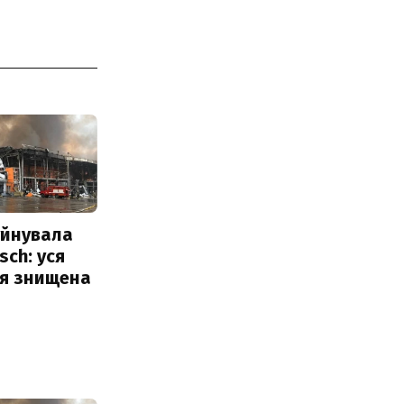
уйнувала
sch: уся
ія знищена