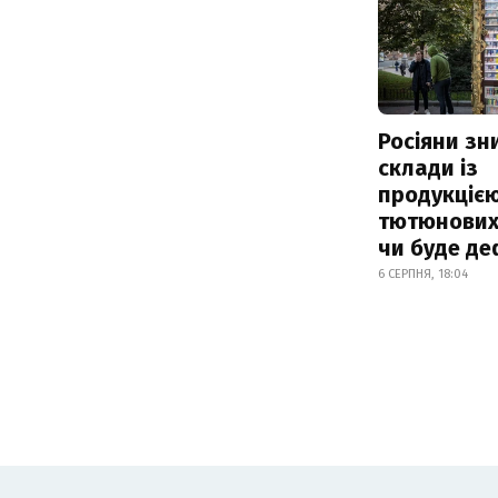
Росіяни з
склади із
продукцією
тютюнових 
чи буде де
6 СЕРПНЯ, 18:04