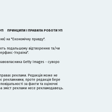
УП
ПРИНЦИПИ І ПРАВИЛА РОБОТИ УП
я) на "Економічну правду".
гають подальшому відтворенню та/чи
терфакс-Україна".
равовласника Getty Images - суворо
равах реклами. Редакція може не
 є рекламними, проте редакція бере
дповідальності за факти та оціночні
за зміст реклами несе рекламодавець.