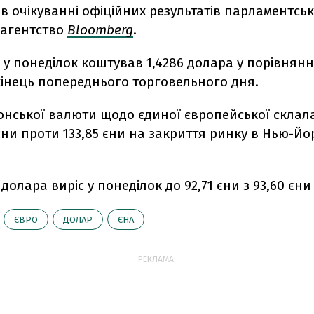
 в очікуванні офіційних результатів парламентськ
 агентство
Bloomberg
.
5 у понеділок коштував 1,4286 долара у порівнянні
кінець попереднього торговельного дня.
онської валюти щодо єдиної європейської склал
 єни проти 133,85 єни на закриття ринку в Нью-Йо
 долара виріс у понеділок до 92,71 єни з 93,60 єни
ЄВРО
ДОЛАР
ЄНА
РЕКЛАМА: