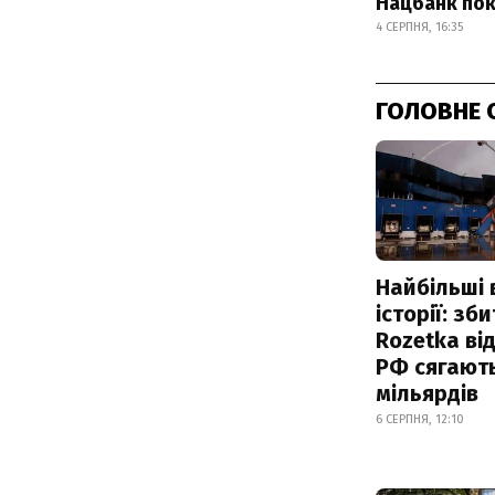
Нацбанк пок
4 СЕРПНЯ, 16:35
ГОЛОВНЕ 
Найбільші 
історії: зб
Rozetka від
РФ сягают
мільярдів
6 СЕРПНЯ, 12:10