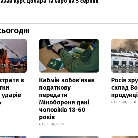
азав курс долара та євро на 5 серпня
СЬОГОДНІ
втрати в
Кабмін зобовʼязав
Росія зр
итки
податкову
склад Bo
 ударів
передати
продукц
ь
Міноборони дані
6 СЕРПНЯ, 10:50
чоловіків 18-60
років
6 СЕРПНЯ, 19:39