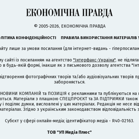
© 2005-2026, ЕКОНОМІЧНА ПРАВДА
ЛІТИКА КОНФІДЕНЦІЙНОСТІ
ПРАВИЛА ВИКОРИСТАННЯ МАТЕРІАЛІВ 
айту лише за умови посилання (для інтернет-видань - гіперпосиланн
му сайті із посиланням на агентство
"Інтерфакс-Україна"
, не підля
 будь-якій формі, інакше як з письмового дозволу агентства "Ін
відтворення фотографічних творів та/або аудіовізуальних творів п
забороняється.
НОВИНИ КОМПАНІЙ та ПОЗИЦІЯ є рекламними та публікуються на п
туються. Матеріали з плашкою СПЕЦПРОЄКТ та ЗА ПІДТРИМКИ також
 і поділяє думки, висловлені у цих матеріалах. Редакція не несе ві
атеріалах. Згідно з українським законодавством відповідальність 
Cубєкт у сфері онлайн-медіа; ідентифікатор медіа - R40-02163.
ТОВ "УП Медіа Плюс"