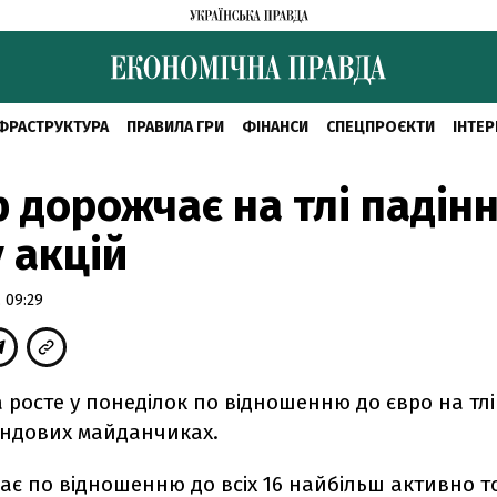
ФРАСТРУКТУРА
ПРАВИЛА ГРИ
ФІНАНСИ
СПЕЦПРОЄКТИ
ІНТЕР
 дорожчає на тлі падінн
 акцій
 09:29
 росте у понеділок по відношенню до євро на тлі
ондових майданчиках.
ає по відношенню до всіх 16 найбільш активно 