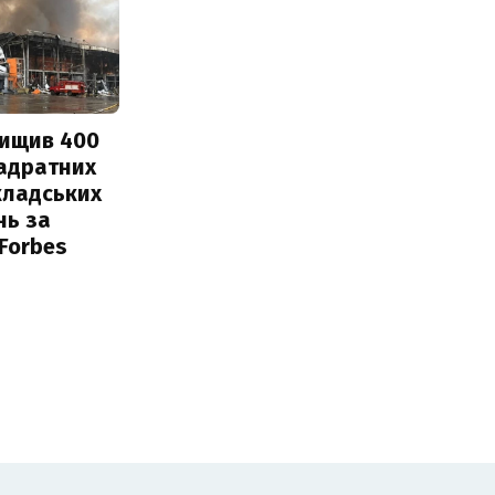
нищив 400
вадратних
кладських
нь за
 Forbes