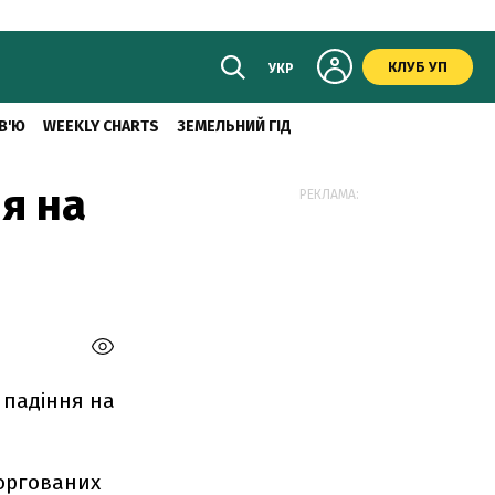
КЛУБ УП
УКР
В'Ю
WEEKLY CHARTS
ЗЕМЕЛЬНИЙ ГІД
я на
РЕКЛАМА:
 падіння на
торгованих