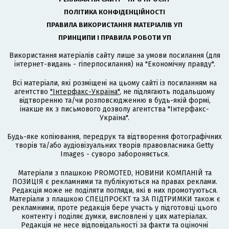
ПОЛІТИКА КОНФІДЕНЦІЙНОСТІ
ПРАВИЛА ВИКОРИСТАННЯ МАТЕРІАЛІВ УП
ПРИНЦИПИ І ПРАВИЛА РОБОТИ УП
Використання матеріалів сайту лише за умови посилання (для
інтернет-видань - гіперпосилання) на "Економічну правду".
Всі матеріали, які розміщені на цьому сайті із посиланням на
агентство
"Інтерфакс-Україна"
, не підлягають подальшому
відтворенню та/чи розповсюдженню в будь-якій формі,
інакше як з письмового дозволу агентства "Інтерфакс-
Україна".
Будь-яке копіювання, передрук та відтворення фотографічних
творів та/або аудіовізуальних творів правовласника Getty
Images - суворо забороняється.
Матеріали з плашкою PROMOTED, НОВИНИ КОМПАНІЙ та
ПОЗИЦІЯ є рекламними та публікуються на правах реклами.
Редакція може не поділяти погляди, які в них промотуються.
Матеріали з плашкою СПЕЦПРОЄКТ та ЗА ПІДТРИМКИ також є
рекламними, проте редакція бере участь у підготовці цього
контенту і поділяє думки, висловлені у цих матеріалах.
Редакція не несе відповідальності за факти та оціночні