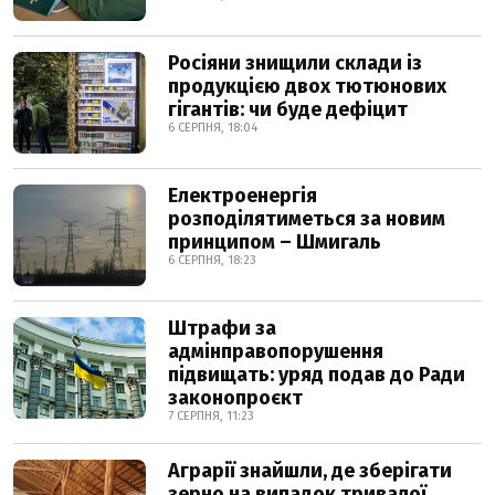
Росіяни знищили склади із
продукцією двох тютюнових
гігантів: чи буде дефіцит
6 СЕРПНЯ, 18:04
Електроенергія
розподілятиметься за новим
принципом – Шмигаль
6 СЕРПНЯ, 18:23
Штрафи за
адмінправопорушення
підвищать: уряд подав до Ради
законопроєкт
7 СЕРПНЯ, 11:23
Аграрії знайшли, де зберігати
зерно на випадок тривалої