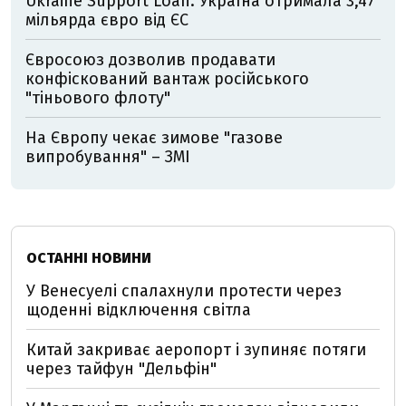
Ukraine Support Loan: Україна отримала 3,47
мільярда євро від ЄС
Євросоюз дозволив продавати
конфіскований вантаж російського
"тіньового флоту"
На Європу чекає зимове "газове
випробування" – ЗМІ
ОСТАННІ НОВИНИ
У Венесуелі спалахнули протести через
щоденні відключення світла
Китай закриває аеропорт і зупиняє потяги
через тайфун "Дельфін"