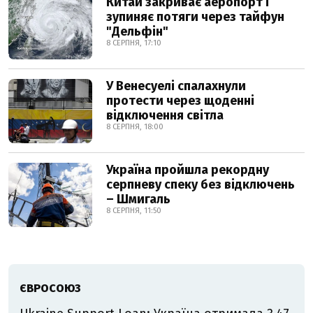
Китай закриває аеропорт і
зупиняє потяги через тайфун
"Дельфін"
8 СЕРПНЯ, 17:10
У Венесуелі спалахнули
протести через щоденні
відключення світла
8 СЕРПНЯ, 18:00
Україна пройшла рекордну
серпневу спеку без відключень
– Шмигаль
8 СЕРПНЯ, 11:50
ЄВРОСОЮЗ