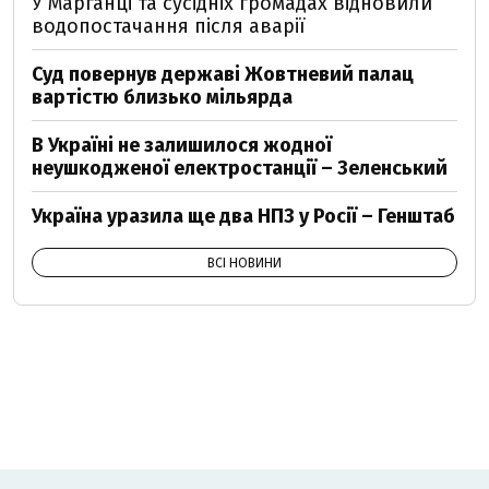
У Марганці та сусідніх громадах відновили
водопостачання після аварії
Суд повернув державі Жовтневий палац
вартістю близько мільярда
В Україні не залишилося жодної
неушкодженої електростанції – Зеленський
Україна уразила ще два НПЗ у Росії – Генштаб
ВСІ НОВИНИ