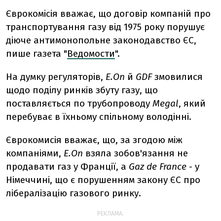
Єврокомісія вважає, що договір компаній про
транспортування газу від 1975 року порушує
діюче антимонопольне законодавство ЄС,
пише газета "
Ведомости
".
На думку регуляторів,
E.On
й
GDF
змовилися
щодо поділу ринків збуту газу, що
поставляється по трубопроводу
Megal
, який
перебуває в їхньому спільному володінні.
Єврокомисія вважає, що, за згодою між
компаніями,
E.On
взяла зобов'язання не
продавати газ у Франції, а
Gaz de France
- у
Німеччині, що є порушенням закону ЄС про
лібералізацію газового ринку.
РЕКЛАМА: