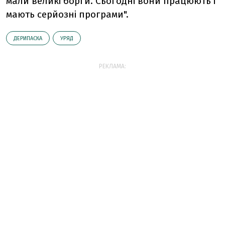
мали великі борги. Сьогодні вони працюють і
мають серйозні програми".
ДЕРИПАСКА
УРЯД
РЕКЛАМА: