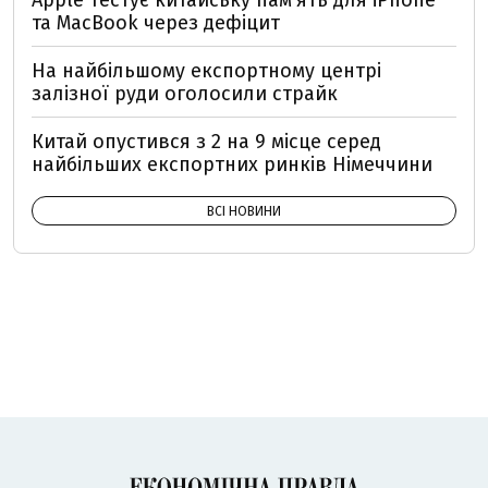
Apple тестує китайську пам'ять для iPhone
та MacBook через дефіцит
На найбільшому експортному центрі
залізної руди оголосили страйк
Китай опустився з 2 на 9 місце серед
найбільших експортних ринків Німеччини
ВСІ НОВИНИ