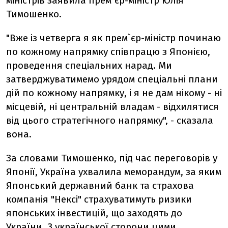
міністрів заявила прем`єр-міністр Юлія
Тимошенко.
"Вже із четверга я як прем`єр-міністр починаю
по кожному напрямку співпрацю з Японією,
проведення спеціальних нарад. Ми
затверджуватимемо урядом спеціальні плани
дій по кожному напрямку, і я не дам нікому - ні
місцевій, ні центральній владам - відхилятися
від цього стратегічного напрямку", - сказала
вона.
За словами Тимошенко, під час переговорів у
Японії, Україна ухвалила меморандум, за яким
Японський державний банк та страхова
компанія "Нексі" страхуватимуть ризики
японських інвестицій, що заходять до
України. З української сторони цими