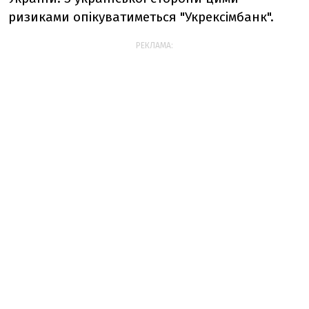
ризиками опікуватиметься "Укрексімбанк".
РЕКЛАМА: