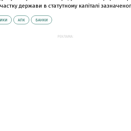
частку держави в статутному капіталі зазначеног
ТИКИ
АПК
БАНКИ
РЕКЛАМА: