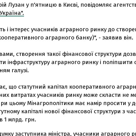
ій Лузан у п'ятницю в Києві, повідомляє агентст
Україна".
ть і інтерес учасників аграрного ринку до створе
кооперативного аграрного банку)", - заявив він.
вами, створення такої фінансової структури доз
и інфраструктуру аграрного ринку і поліпшити 
ям галузі.
ає, що статутний капітал кооперативного аграр
них витратах учасників ринку може скласти не м
При цьому Мінагрополітики має намір просити у 
атутному капіталі нової фінансової структури з ча
 1 млрд. грн.
думку заступника міністра, учасники аграрного 