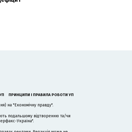
УП
ПРИНЦИПИ І ПРАВИЛА РОБОТИ УП
я) на "Економічну правду".
гають подальшому відтворенню та/чи
терфакс-Україна".
равах реклами. Редакція може не