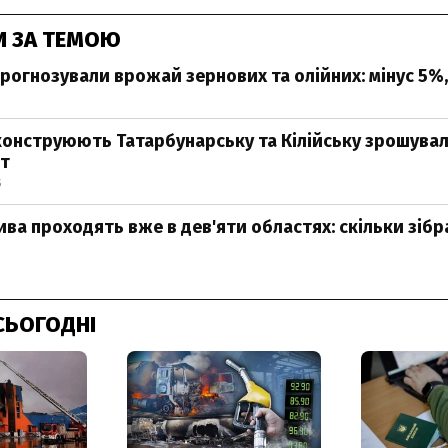
И ЗА ТЕМОЮ
прогнозували врожай зернових та олійних: мінус 5%,
еконструюють Татарбунарську та Кілійську зрошувал
т
5
нива проходять вже в дев'яти областях: скільки зі
СЬОГОДНІ