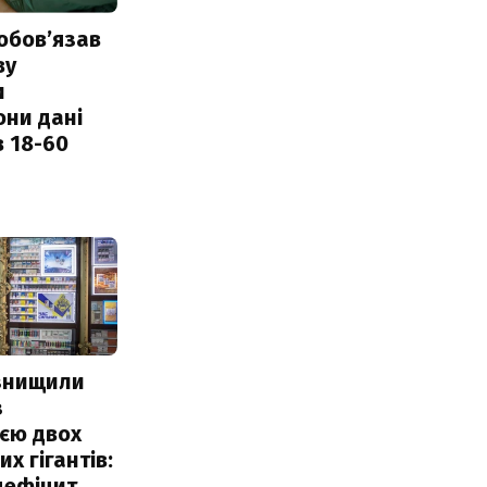
обовʼязав
ву
и
они дані
в 18-60
 знищили
з
єю двох
х гігантів:
дефіцит