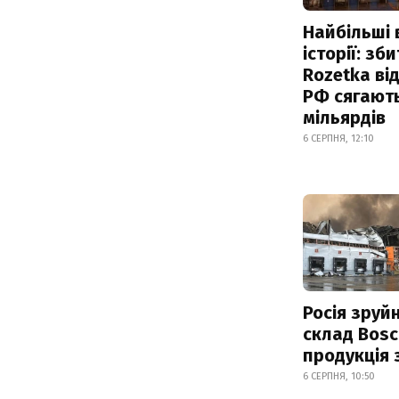
Найбільші 
історії: зб
Rozetka від
РФ сягают
мільярдів
6 СЕРПНЯ, 12:10
Росія зруй
склад Bosc
продукція
6 СЕРПНЯ, 10:50