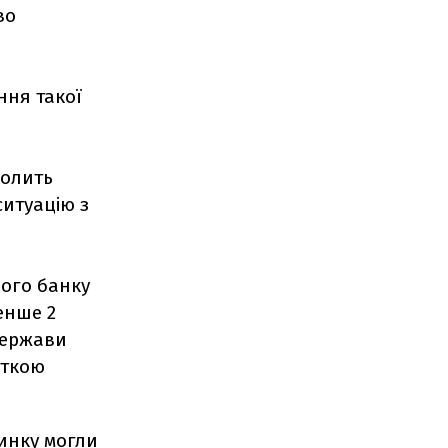
во
ння такої
волить
ситуацію з
ного банку
енше 2
держави
сткою
ринку могли