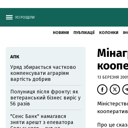
УСІ РОЗДІЛИ
НОВИНИ
ПУБЛІКАЦІЇ
КОЛОНКИ
ІН
Мінаг
АПК
коопе
Уряд збирається частково
компенсувати аграріям
13 БЕРЕЗНЯ 2009
вартість добрив
Полуниця після фронту: як
ветеранський бізнес виріс у
Міністерств
56 разів
кооператив
"Сенс Банк" намагався
зняти арешт з елеватора
Про це сказ