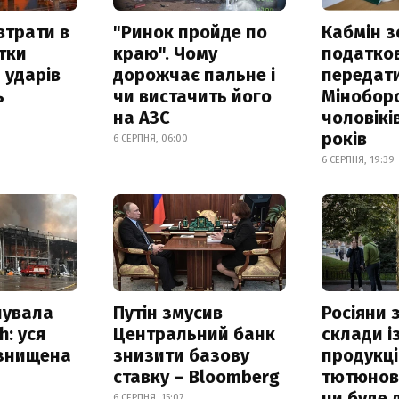
втрати в
"Ринок пройде по
Кабмін з
итки
краю". Чому
податко
 ударів
дорожчає пальне і
передат
ь
чи вистачить його
Мінобор
на АЗС
чоловікі
років
6 СЕРПНЯ, 06:00
6 СЕРПНЯ, 19:39
нувала
Путін змусив
Росіяни
h: уся
Центральний банк
склади і
 знищена
знизити базову
продукці
ставку – Bloomberg
тютюнови
чи буде 
6 СЕРПНЯ, 15:07