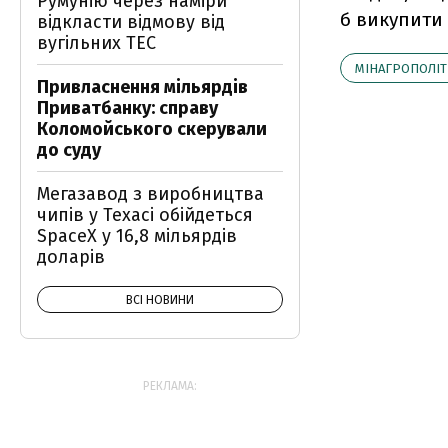
Румунію через наміри
б викупити 
відкласти відмову від
вугільних ТЕС
МІНАГРОПОЛІ
Привласнення мільярдів
Приватбанку: справу
Коломойського скерували
до суду
Мегазавод з виробництва
чипів у Техасі обійдеться
SpaceX у 16,8 мільярдів
доларів
ВСІ НОВИНИ
РЕКЛАМА: