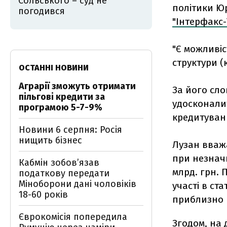
Сольського – суд не
політики Юр
погодився
"Інтерфакс-
"Є можливіс
структури (
ОСТАННІ НОВИНИ
Аграрії зможуть отримати
За його сло
пільгові кредити за
удосконалит
програмою 5-7-9%
кредитуванн
Новини 6 серпня: Росія
нищить бізнес
Лузан вваж
при незнач
Кабмін зобовʼязав
млрд. грн. 
податкову передати
Міноборони дані чоловіків
участі в ст
18-60 років
приблизно в
Єврокомісія попередила
Згодом, на 