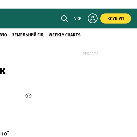
КЛУБ УП
УКР
В'Ю
ЗЕМЕЛЬНИЙ ГІД
WEEKLY CHARTS
РЕКЛАМА:
к
ної