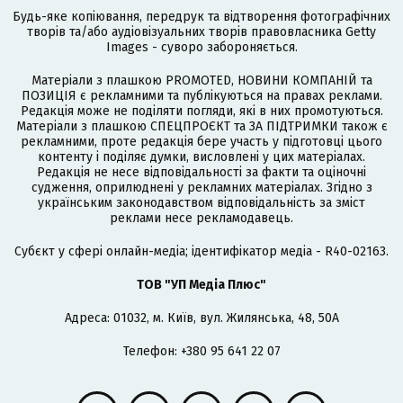
Будь-яке копіювання, передрук та відтворення фотографічних
творів та/або аудіовізуальних творів правовласника Getty
Images - суворо забороняється.
Матеріали з плашкою PROMOTED, НОВИНИ КОМПАНІЙ та
ПОЗИЦІЯ є рекламними та публікуються на правах реклами.
Редакція може не поділяти погляди, які в них промотуються.
Матеріали з плашкою СПЕЦПРОЄКТ та ЗА ПІДТРИМКИ також є
рекламними, проте редакція бере участь у підготовці цього
контенту і поділяє думки, висловлені у цих матеріалах.
Редакція не несе відповідальності за факти та оціночні
судження, оприлюднені у рекламних матеріалах. Згідно з
українським законодавством відповідальність за зміст
реклами несе рекламодавець.
Cубєкт у сфері онлайн-медіа; ідентифікатор медіа - R40-02163.
ТОВ "УП Медіа Плюс"
Адреса: 01032, м. Київ, вул. Жилянська, 48, 50А
Телефон: +380 95 641 22 07