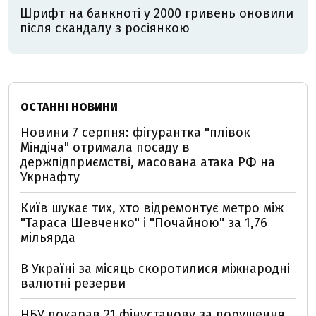
Шрифт на банкноті у 2000 гривень оновили
після скандалу з росіянкою
ОСТАННІ НОВИНИ
Новини 7 серпня: фігурантка "плівок
Міндіча" отримала посаду в
держпідприємстві, масована атака РФ на
Укрнафту
Київ шукає тих, хто відремонтує метро між
"Тараса Шевченко" і "Почайною" за 1,76
мільярда
В Україні за місяць скоротилися міжнародні
валютні резерви
НБУ покарав 21 фінустанову за порушення,