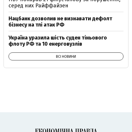
серед них Райффайзен
Нацбанк дозволив не визнавати дефолт
бізнесу на тлі атак РФ
Україна уразила шість суден тіньового
флоту РФ та 10 енерговузлів
ВСІ НОВИНИ