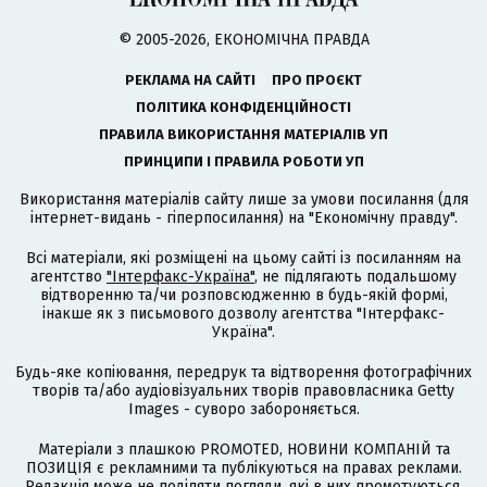
© 2005-2026, ЕКОНОМІЧНА ПРАВДА
РЕКЛАМА НА САЙТІ
ПРО ПРОЄКТ
ПОЛІТИКА КОНФІДЕНЦІЙНОСТІ
ПРАВИЛА ВИКОРИСТАННЯ МАТЕРІАЛІВ УП
ПРИНЦИПИ І ПРАВИЛА РОБОТИ УП
Використання матеріалів сайту лише за умови посилання (для
інтернет-видань - гіперпосилання) на "Економічну правду".
Всі матеріали, які розміщені на цьому сайті із посиланням на
агентство
"Інтерфакс-Україна"
, не підлягають подальшому
відтворенню та/чи розповсюдженню в будь-якій формі,
інакше як з письмового дозволу агентства "Інтерфакс-
Україна".
Будь-яке копіювання, передрук та відтворення фотографічних
творів та/або аудіовізуальних творів правовласника Getty
Images - суворо забороняється.
Матеріали з плашкою PROMOTED, НОВИНИ КОМПАНІЙ та
ПОЗИЦІЯ є рекламними та публікуються на правах реклами.
Редакція може не поділяти погляди, які в них промотуються.