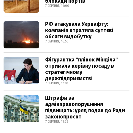
блокади портів
7 СЕРПНЯ, 14:00
РФ атакувала Укрнафту:
компанія втратила суттєві
обсяги видобутку
7 СЕРПНЯ, 16:50
Фігурантка "плівок Міндіча"
отримала керівну посаду в
стратегічному
держпідприємстві
7 СЕРПНЯ, 17:10
Штрафи за
адмінправопорушення
підвищать: уряд подав до Ради
законопроєкт
7 СЕРПНЯ, 11:23