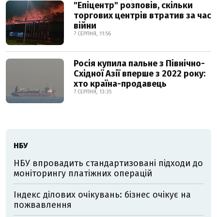
"Епіцентр" розповів, скільки
торгових центрів втратив за час
війни
7 СЕРПНЯ, 11:56
Росія купила пальне з Північно-
Східної Азії вперше з 2022 року:
хто країна-продавець
7 СЕРПНЯ, 13:35
НБУ
НБУ впровадить стандартизовані підходи до
моніторингу платіжних операцій
Індекс ділових очікувань: бізнес очікує на
пожвавлення