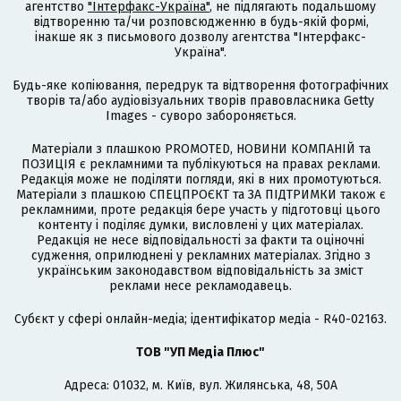
агентство
"Інтерфакс-Україна"
, не підлягають подальшому
відтворенню та/чи розповсюдженню в будь-якій формі,
інакше як з письмового дозволу агентства "Інтерфакс-
Україна".
Будь-яке копіювання, передрук та відтворення фотографічних
творів та/або аудіовізуальних творів правовласника Getty
Images - суворо забороняється.
Матеріали з плашкою PROMOTED, НОВИНИ КОМПАНІЙ та
ПОЗИЦІЯ є рекламними та публікуються на правах реклами.
Редакція може не поділяти погляди, які в них промотуються.
Матеріали з плашкою СПЕЦПРОЄКТ та ЗА ПІДТРИМКИ також є
рекламними, проте редакція бере участь у підготовці цього
контенту і поділяє думки, висловлені у цих матеріалах.
Редакція не несе відповідальності за факти та оціночні
судження, оприлюднені у рекламних матеріалах. Згідно з
українським законодавством відповідальність за зміст
реклами несе рекламодавець.
Cубєкт у сфері онлайн-медіа; ідентифікатор медіа - R40-02163.
ТОВ "УП Медіа Плюс"
Адреса: 01032, м. Київ, вул. Жилянська, 48, 50А