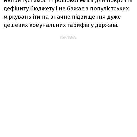
неприпустимості грошової емісії для покриття
дефіциту бюджету і не бажає з популістських
міркувань іти на значне підвищення дуже
дешевих комунальних тарифів у державі.
РЕКЛАМА: