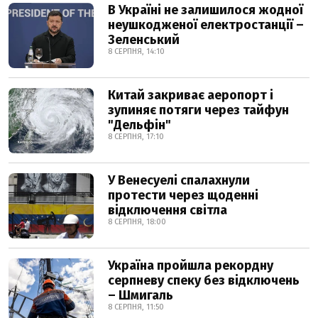
В Україні не залишилося жодної
неушкодженої електростанції –
Зеленський
8 СЕРПНЯ, 14:10
Китай закриває аеропорт і
зупиняє потяги через тайфун
"Дельфін"
8 СЕРПНЯ, 17:10
У Венесуелі спалахнули
протести через щоденні
відключення світла
8 СЕРПНЯ, 18:00
Україна пройшла рекордну
серпневу спеку без відключень
– Шмигаль
8 СЕРПНЯ, 11:50