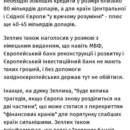
необхідні зовнішні кредити у розмірі близько
80 мільярдів доларів, а для країн Центральної
і Східної Європи "у вужчому розумінні" - плюс
ще 40-45 мільярдів доларів.
Зеллик також наголосив у розмові з
німецьким виданням, що навіть МВФ,
Європейський банк реконструкції і розвитку і
Європейський інвестиційний банк не мають
таких грошей, і без допомоги
західноєвропейських держав тут не обійтися.
Інакше, на думку Зеллика, "буде велика
трагедія, якщо Європа знову розділиться на
дві частини", що може статися з перекриттям
"фінансових кранів" для порятунку слабших
країн сильнішими. Зеллик також
поінформував, що деякі з "великих банків