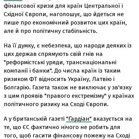
фінансової кризи для країн Центральної і
Східної Європи, наголошує, що йдеться не
лише про економічний розвиток цих країн,
але й про політичну стабільність.
На її думку, є небезпека, що народи деяких із
цих держав спрямують свій гнів на
"реформістські уряди, транснаціональні
компанії і банки". До числа країн із таким
ризиком ФТ відносить Україну, Латвію і
Болгарію. Газета також не виключає у зв'язку
з цим проявів "правого екстремізму" у країнах
політичного ризику на Сході Європи.
А у британській газеті
"Ґардіан"
вказується на
те, що ЄС фактично нічого не робить для
того, щоб гасити фінансову пожежу на Сході