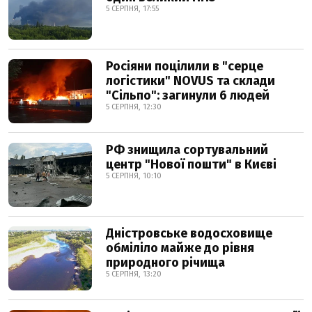
5 СЕРПНЯ, 17:55
Росіяни поцілили в "серце
логістики" NOVUS та склади
"Сільпо": загинули 6 людей
5 СЕРПНЯ, 12:30
РФ знищила сортувальний
центр "Нової пошти" в Києві
5 СЕРПНЯ, 10:10
Дністровське водосховище
обміліло майже до рівня
природного річища
5 СЕРПНЯ, 13:20