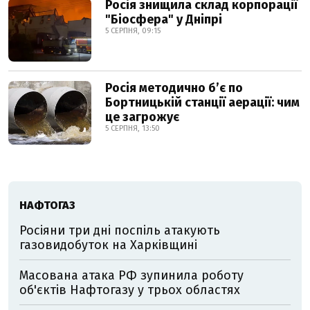
Росія знищила склад корпорації
"Біосфера" у Дніпрі
5 СЕРПНЯ, 09:15
Росія методично б’є по
Бортницькій станції аерації: чим
це загрожує
5 СЕРПНЯ, 13:50
НАФТОГАЗ
Росіяни три дні поспіль атакують
газовидобуток на Харківщині
Масована атака РФ зупинила роботу
об'єктів Нафтогазу у трьох областях