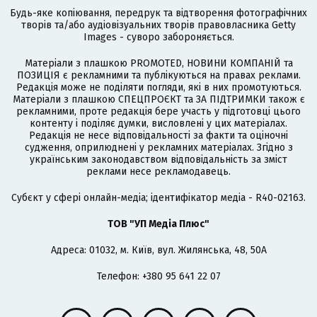
Будь-яке копіювання, передрук та відтворення фотографічних
творів та/або аудіовізуальних творів правовласника Getty
Images - суворо забороняється.
Матеріали з плашкою PROMOTED, НОВИНИ КОМПАНІЙ та
ПОЗИЦІЯ є рекламними та публікуються на правах реклами.
Редакція може не поділяти погляди, які в них промотуються.
Матеріали з плашкою СПЕЦПРОЄКТ та ЗА ПІДТРИМКИ також є
рекламними, проте редакція бере участь у підготовці цього
контенту і поділяє думки, висловлені у цих матеріалах.
Редакція не несе відповідальності за факти та оціночні
судження, оприлюднені у рекламних матеріалах. Згідно з
українським законодавством відповідальність за зміст
реклами несе рекламодавець.
Cубєкт у сфері онлайн-медіа; ідентифікатор медіа - R40-02163.
ТОВ "УП Медіа Плюс"
Адреса: 01032, м. Київ, вул. Жилянська, 48, 50А
Телефон: +380 95 641 22 07