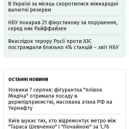
В Україні за місяць скоротилися міжнародні
валютні резерви
НБУ покарав 21 фінустанову за порушення,
серед них Райффайзен
Внаслідок терору Росії проти АЗС
постраждали близько 4% станцій – звіт НБУ
ОСТАННІ НОВИНИ
Новини 7 серпня: фігурантка "плівок
Міндіча" отримала посаду в
держпідприємстві, масована атака РФ на
Укрнафту
Київ шукає тих, хто відремонтує метро між
"Тараса Шевченко" і "Почайною" за 1,76