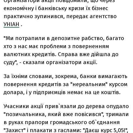
Організатори акції повідомили, що через
економічну і банківську кризи їх бізнес
практично зупинився,
передає агентство
УНІАН
.
"Ми потрапили в депозитне рабство, багато
хто з нас має проблеми з поверненням
валютних кредитів. Справа вже дійшла до
суду", - сказали організатори акції.
За їхніми словами, зокрема, банки вимагають
повернення кредитів за "нереальним" курсом
долара, і у підприємців немає на це коштів.
Учасники акції прив`язали до дерева опудало
"позичальника, який вже повісився", тримали
в руках прапори громадського об`єднання
"Захист" і плакати з гаслами: "Даєш курс 5,05!",