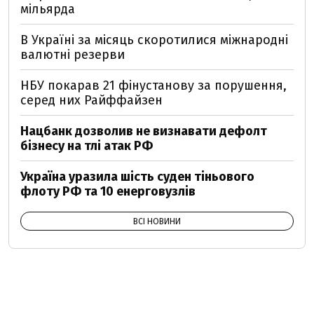
мільярда
В Україні за місяць скоротилися міжнародні
валютні резерви
НБУ покарав 21 фінустанову за порушення,
серед них Райффайзен
Нацбанк дозволив не визнавати дефолт
бізнесу на тлі атак РФ
Україна уразила шість суден тіньового
флоту РФ та 10 енерговузлів
ВСІ НОВИНИ