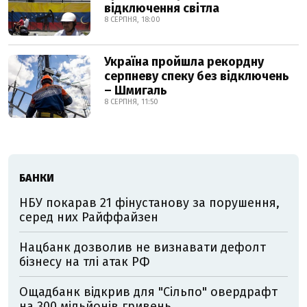
відключення світла
8 СЕРПНЯ, 18:00
Україна пройшла рекордну
серпневу спеку без відключень
– Шмигаль
8 СЕРПНЯ, 11:50
БАНКИ
НБУ покарав 21 фінустанову за порушення,
серед них Райффайзен
Нацбанк дозволив не визнавати дефолт
бізнесу на тлі атак РФ
Ощадбанк відкрив для "Сільпо" овердрафт
на 300 мільйонів гривень