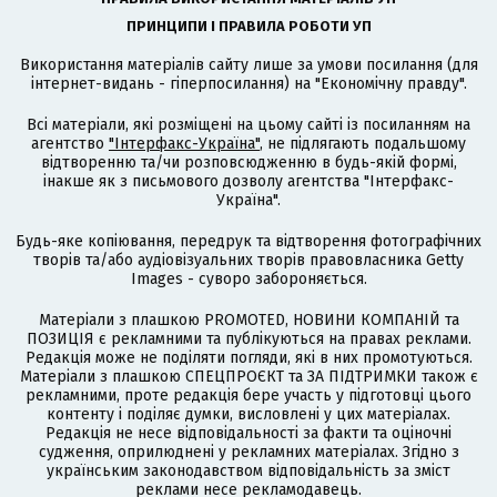
ПРИНЦИПИ І ПРАВИЛА РОБОТИ УП
Використання матеріалів сайту лише за умови посилання (для
інтернет-видань - гіперпосилання) на "Економічну правду".
Всі матеріали, які розміщені на цьому сайті із посиланням на
агентство
"Інтерфакс-Україна"
, не підлягають подальшому
відтворенню та/чи розповсюдженню в будь-якій формі,
інакше як з письмового дозволу агентства "Інтерфакс-
Україна".
Будь-яке копіювання, передрук та відтворення фотографічних
творів та/або аудіовізуальних творів правовласника Getty
Images - суворо забороняється.
Матеріали з плашкою PROMOTED, НОВИНИ КОМПАНІЙ та
ПОЗИЦІЯ є рекламними та публікуються на правах реклами.
Редакція може не поділяти погляди, які в них промотуються.
Матеріали з плашкою СПЕЦПРОЄКТ та ЗА ПІДТРИМКИ також є
рекламними, проте редакція бере участь у підготовці цього
контенту і поділяє думки, висловлені у цих матеріалах.
Редакція не несе відповідальності за факти та оціночні
судження, оприлюднені у рекламних матеріалах. Згідно з
українським законодавством відповідальність за зміст
реклами несе рекламодавець.