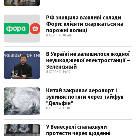
РФ знищила важливі склади
Фори: клієнти скаржаться на
порожні полиці
8 СЕРПНЯ, 10:40
В Україні не залишилося жодної
неушкодженої електростанції –
Зеленський
8 СЕРПНЯ, 14:10
Китай закриває аеропорт і
зупиняє потяги через тайфун
"Дельфін"
8 СЕРПНЯ, 17:10
У Венесуелі спалахнули
протести через щоденні