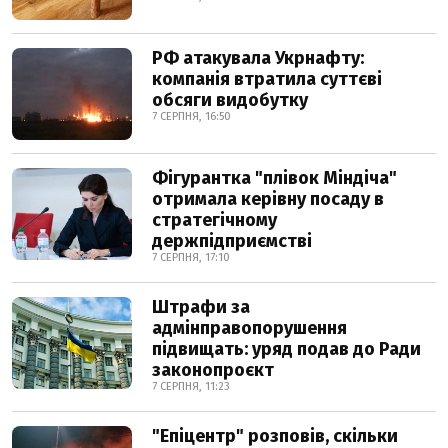
РФ атакувала Укрнафту:
компанія втратила суттєві
обсяги видобутку
7 СЕРПНЯ, 16:50
Фігурантка "плівок Міндіча"
отримала керівну посаду в
стратегічному
держпідприємстві
7 СЕРПНЯ, 17:10
Штрафи за
адмінправопорушення
підвищать: уряд подав до Ради
законопроєкт
7 СЕРПНЯ, 11:23
"Епіцентр" розповів, скільки