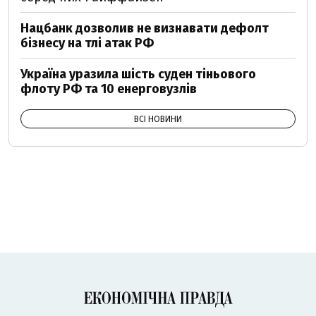
Нацбанк дозволив не визнавати дефолт
бізнесу на тлі атак РФ
Україна уразила шість суден тіньового
флоту РФ та 10 енерговузлів
ВСІ НОВИНИ