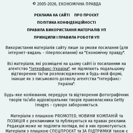
© 2005-2026, ЕКОНОМІЧНА ПРАВДА
РЕКЛАМА НА САЙТІ
ПРО ПРОЄКТ
ПОЛІТИКА КОНФІДЕНЦІЙНОСТІ
ПРАВИЛА ВИКОРИСТАННЯ МАТЕРІАЛІВ УП
ПРИНЦИПИ І ПРАВИЛА РОБОТИ УП
Використання матеріалів сайту лише за умови посилання (для
інтернет-видань - гіперпосилання) на "Економічну правду".
Всі матеріали, які розміщені на цьому сайті із посиланням на
агентство
"Інтерфакс-Україна"
, не підлягають подальшому
відтворенню та/чи розповсюдженню в будь-якій формі,
інакше як з письмового дозволу агентства "Інтерфакс-
Україна".
Будь-яке копіювання, передрук та відтворення фотографічних
творів та/або аудіовізуальних творів правовласника Getty
Images - суворо забороняється.
Матеріали з плашкою PROMOTED, НОВИНИ КОМПАНІЙ та
ПОЗИЦІЯ є рекламними та публікуються на правах реклами.
Редакція може не поділяти погляди, які в них промотуються.
Матеріали з плашкою СПЕЦПРОЄКТ та ЗА ПІДТРИМКИ також є