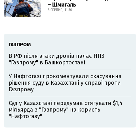
– Шмигаль
8 СЕРПНЯ, 11:50
ГАЗПРОМ
В РФ після атаки дронів палає НПЗ
"Газпрому" в Башкортостані
У Нафтогазі прокоментували скасування
рішення суду в Казахстані у справі проти
Газпрому
Суд у Казахстані передумав стягувати $1,4
мільярда з "Газпрому" на користь
"Нафтогазу"