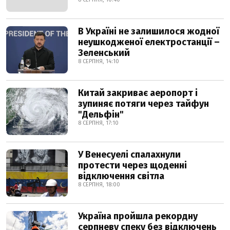
В Україні не залишилося жодної
неушкодженої електростанції –
Зеленський
8 СЕРПНЯ, 14:10
Китай закриває аеропорт і
зупиняє потяги через тайфун
"Дельфін"
8 СЕРПНЯ, 17:10
У Венесуелі спалахнули
протести через щоденні
відключення світла
8 СЕРПНЯ, 18:00
Україна пройшла рекордну
серпневу спеку без відключень