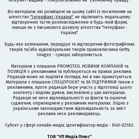
інтернет-видань - гіперпосилання) на "Економічну правду".
Всі матеріали, які розміщені на цьому сайті із посиланням на
агентство
"Інтерфакс-Україна"
, не підлягають подальшому
відтворенню та/чи розповсюдженню в будь-якій формі,
інакше як з письмового дозволу агентства "Інтерфакс-
Україна".
Будь-яке копіювання, передрук та відтворення фотографічних
творів та/або аудіовізуальних творів правовласника Getty
Images - суворо забороняється.
Матеріали з плашкою PROMOTED, НОВИНИ КОМПАНІЙ та
ПОЗИЦІЯ є рекламними та публікуються на правах реклами.
Редакція може не поділяти погляди, які в них промотуються.
Матеріали з плашкою СПЕЦПРОЄКТ та ЗА ПІДТРИМКИ також є
рекламними, проте редакція бере участь у підготовці цього
контенту і поділяє думки, висловлені у цих матеріалах.
Редакція не несе відповідальності за факти та оціночні
судження, оприлюднені у рекламних матеріалах. Згідно з
українським законодавством відповідальність за зміст
реклами несе рекламодавець.
Cубєкт у сфері онлайн-медіа; ідентифікатор медіа - R40-02163.
ТОВ "УП Медіа Плюс"