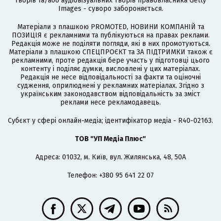
творів та/або аудіовізуальних творів правовласника Getty
Images - суворо забороняється.
Матеріали з плашкою PROMOTED, НОВИНИ КОМПАНІЙ та
ПОЗИЦІЯ є рекламними та публікуються на правах реклами.
Редакція може не поділяти погляди, які в них промотуються.
Матеріали з плашкою СПЕЦПРОЄКТ та ЗА ПІДТРИМКИ також є
рекламними, проте редакція бере участь у підготовці цього
контенту і поділяє думки, висловлені у цих матеріалах.
Редакція не несе відповідальності за факти та оціночні
судження, оприлюднені у рекламних матеріалах. Згідно з
українським законодавством відповідальність за зміст
реклами несе рекламодавець.
Cубєкт у сфері онлайн-медіа; ідентифікатор медіа - R40-02163.
ТОВ "УП Медіа Плюс"
Адреса: 01032, м. Київ, вул. Жилянська, 48, 50А
Телефон: +380 95 641 22 07