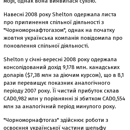
морі, однак вона виявилася сухою.
Навесні 2008 року Shelton одержала листа
про припинення спільної діяльності з
"Чорноморнафтогазом", однак на початку
жовтня українська компанія повідомила про
поновлення спільної діяльності.
Shelton у січні-вересні 2008 року одержала
консолідований дохід 9,178 млн. канадських
доларів ($7,38 млн за діючим курсом), що в 8,1
рази перевищує показник аналогічного
періоду 2007 року. Її чистий прибуток склав
CAD0,982 млн у порівнянні зі збитком CAD0,554
млн за аналогічний період минулого року.
"Чорноморнафтогаз" здійснює роботи з
освоєння української частини шельфу