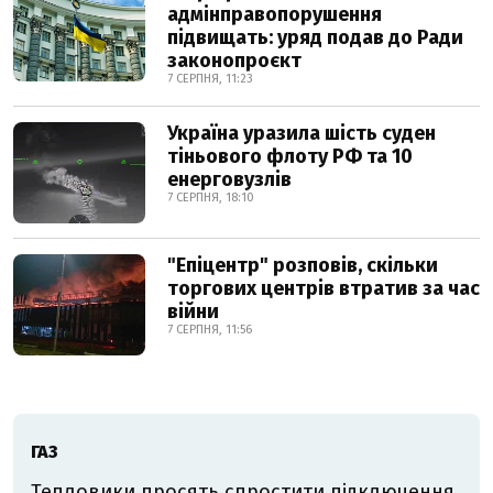
адмінправопорушення
підвищать: уряд подав до Ради
законопроєкт
7 СЕРПНЯ, 11:23
Україна уразила шість суден
тіньового флоту РФ та 10
енерговузлів
7 СЕРПНЯ, 18:10
"Епіцентр" розповів, скільки
торгових центрів втратив за час
війни
7 СЕРПНЯ, 11:56
ГАЗ
Тепловики просять спростити підключення