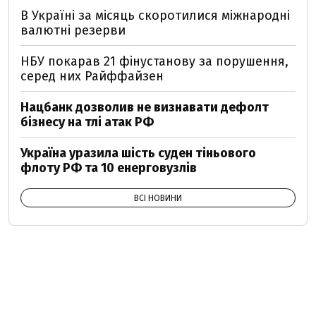
В Україні за місяць скоротилися міжнародні
валютні резерви
НБУ покарав 21 фінустанову за порушення,
серед них Райффайзен
Нацбанк дозволив не визнавати дефолт
бізнесу на тлі атак РФ
Україна уразила шість суден тіньового
флоту РФ та 10 енерговузлів
ВСІ НОВИНИ