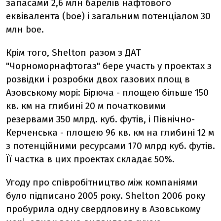
запасами 2,6 млн барелів нафтового
еквівалента (boe) і загальним потенціалом 30
млн boe.
Крім того, Shelton разом з ДАТ
"Чорноморнафтогаз" бере участь у проектах з
розвідки і розробки двох газових площ в
Азовському морі: Бірюча - площею більше 150
кв. км на глибині 20 м початковими
резервами 350 млрд. куб. футів, і Північно-
Керченська - площею 96 кв. км на глибині 12 м
з потенційними ресурсами 170 млрд куб. футів.
Її частка в цих проектах складає 50%.
Угоду про співробітництво між компаніями
було підписано 2005 року. Shelton 2006 року
пробурила одну свердловину в Азовському