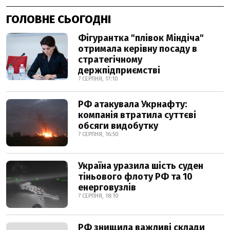
ГОЛОВНЕ СЬОГОДНІ
Фігурантка "плівок Міндіча"
отримала керівну посаду в
стратегічному
держпідприємстві
7 СЕРПНЯ, 17:10
РФ атакувала Укрнафту:
компанія втратила суттєві
обсяги видобутку
7 СЕРПНЯ, 16:50
Україна уразила шість суден
тіньового флоту РФ та 10
енерговузлів
7 СЕРПНЯ, 18:10
РФ знищила важливі склади