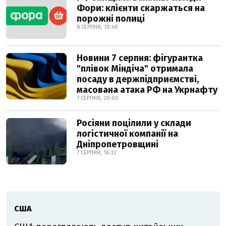
Фори: клієнти скаржаться на
порожні полиці
8 СЕРПНЯ, 10:40
Новини 7 серпня: фігурантка
"плівок Міндіча" отримала
посаду в держпідприємстві,
масована атака РФ на Укрнафту
7 СЕРПНЯ, 20:00
Росіяни поцілили у склади
логістичної компанії на
Дніпропетровщині
7 СЕРПНЯ, 16:32
США