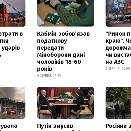
втрати в
Кабмін зобовʼязав
"Ринок п
итки
податкову
краю". Ч
 ударів
передати
дорожчає
ь
Міноборони дані
чи виста
чоловіків 18-60
на АЗС
років
6 СЕРПНЯ, 06:00
6 СЕРПНЯ, 19:39
нувала
Путін змусив
Росіяни