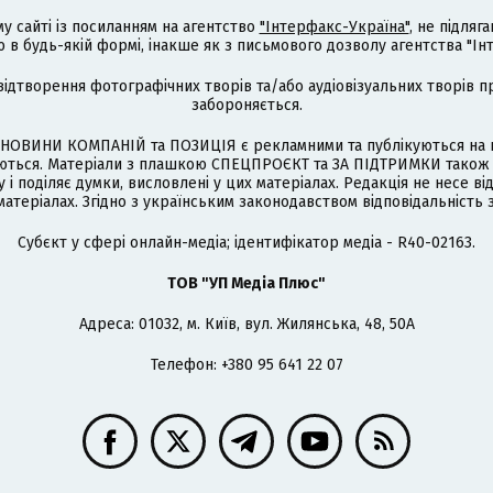
му сайті із посиланням на агентство
"Інтерфакс-Україна"
, не підля
 будь-якій формі, інакше як з письмового дозволу агентства "Ін
відтворення фотографічних творів та/або аудіовізуальних творів п
забороняється.
НОВИНИ КОМПАНІЙ та ПОЗИЦІЯ є рекламними та публікуються на п
туються. Матеріали з плашкою СПЕЦПРОЄКТ та ЗА ПІДТРИМКИ також
 і поділяє думки, висловлені у цих матеріалах. Редакція не несе ві
атеріалах. Згідно з українським законодавством відповідальність 
Cубєкт у сфері онлайн-медіа; ідентифікатор медіа - R40-02163.
ТОВ "УП Медіа Плюс"
Адреса: 01032, м. Київ, вул. Жилянська, 48, 50А
Телефон: +380 95 641 22 07