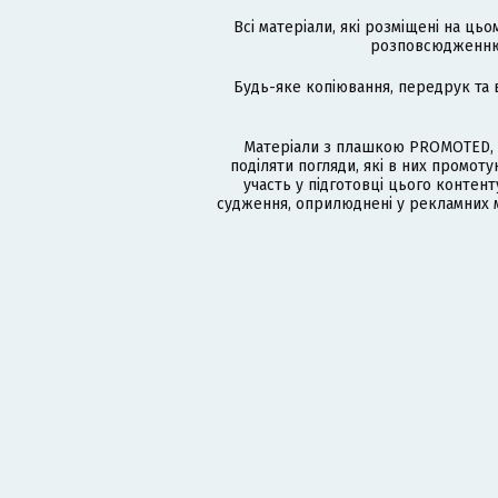
Всі матеріали, які розміщені на цьо
розповсюдженню в
Будь-яке копіювання, передрук та 
Матеріали з плашкою PROMOTED, 
поділяти погляди, які в них промо
участь у підготовці цього контенту
судження, оприлюднені у рекламних м