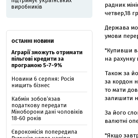
підтримує українських
радник міні
виробників
четвер,18 г
Держава мо
умови пере
ОСТАННІ НОВИНИ
"Купивши в
Аграрії зможуть отримати
на рахунку 
пільгові кредити за
програмою 5-7-9%
Також за йо
Новини 6 серпня: Росія
за кордон н
нищить бізнес
то мати дові
залишити н
Кабмін зобовʼязав
податкову передати
Міноборони дані чоловіків
За його сло
18-60 років
валютні опе
Єврокомісія попередила
"Якщо завтр