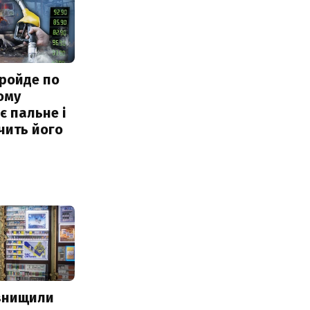
ройде по
ому
 пальне і
чить його
 знищили