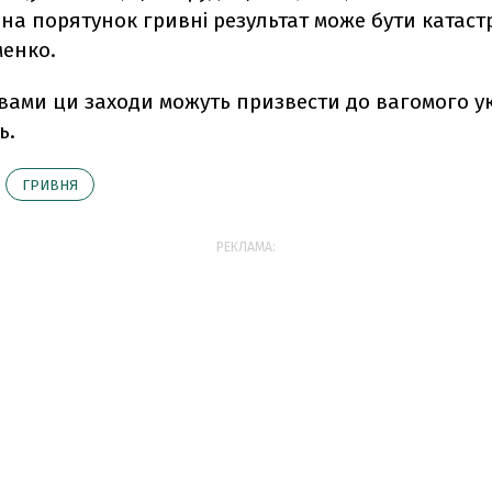
а порятунок гривні результат може бути катастр
менко.
овами ци заходи можуть призвести до вагомого у
ь.
ГРИВНЯ
РЕКЛАМА: