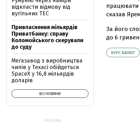
Румунію через наміри
працювати н
відкласти відмову від
вугільних ТЕС
сказав Яре
Привласнення мільярдів
За його сл
Приватбанку: справу
до 6 гривен
Коломойського скерували
до суду
КУРС ВАЛЮТ
Мегазавод з виробництва
чипів у Техасі обійдеться
SpaceX у 16,8 мільярдів
доларів
ВСІ НОВИНИ
РЕКЛАМА: