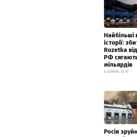
Найбільші 
історії: зб
Rozetka від
РФ сягают
мільярдів
6 СЕРПНЯ, 12:10
Росія зруй