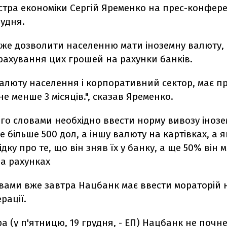
стра економіки Сергій Яременко на прес-конфере
рудня.
же дозволити населенню мати іноземну валюту, 
рахування цих грошей на рахунки банків.
алюту населення і корпоративний сектор, має пр
не менше 3 місяців.", сказав Яременко.
го словами необхідно ввести норму вивозу іноз
е більше 500 дол, а іншу валюту на картівках, а 
дку про те, що він зняв їх у банку, а ще 50% він 
а рахунках
вами вже завтра Нацбанк має ввести мораторій н
рації.
а (у п'ятницю, 19 грудня, - ЕП) Нацбанк не почн