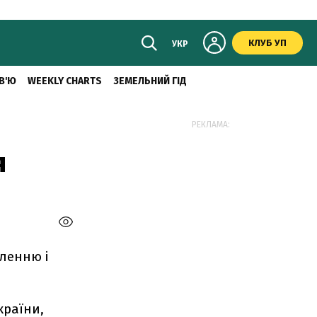
КЛУБ УП
УКР
В'Ю
WEEKLY CHARTS
ЗЕМЕЛЬНИЙ ГІД
РЕКЛАМА:
я
ленню і
країни,