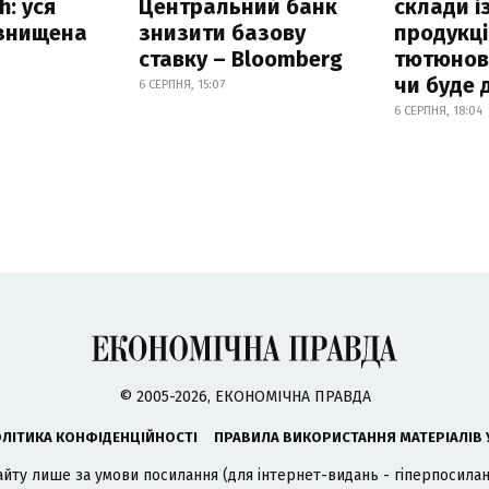
h: уся
Центральний банк
склади і
 знищена
знизити базову
продукці
ставку – Bloomberg
тютюнови
чи буде 
6 СЕРПНЯ, 15:07
6 СЕРПНЯ, 18:04
© 2005-2026, ЕКОНОМІЧНА ПРАВДА
ЛІТИКА КОНФІДЕНЦІЙНОСТІ
ПРАВИЛА ВИКОРИСТАННЯ МАТЕРІАЛІВ 
айту лише за умови посилання (для інтернет-видань - гіперпосиланн