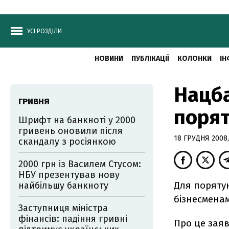
УСІ РОЗДІЛИ
НОВИНИ
ПУБЛІКАЦІЇ
КОЛОНКИ
ІН
Нацб
ГРИВНЯ
порят
Шрифт на банкноті у 2000
гривень оновили після
18 ГРУДНЯ 2008,
скандалу з росіянкою
2000 грн із Василем Стусом:
НБУ презентував нову
Для поряту
найбільшу банкноту
бізнесмена
Заступниця міністра
фінансів: падіння гривні
Про це заяв