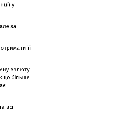
нції у
але за
отримати її
емну валюту
якщо більше
має
а всі
е