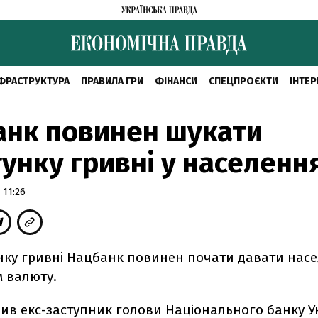
ФРАСТРУКТУРА
ПРАВИЛА ГРИ
ФІНАНСИ
СПЕЦПРОЄКТИ
ІНТЕР
анк повинен шукати
унку гривні у населенн
 11:26
нку гривні Нацбанк повинен почати давати насе
м валюту.
ив екс-заступник голови Національного банку У