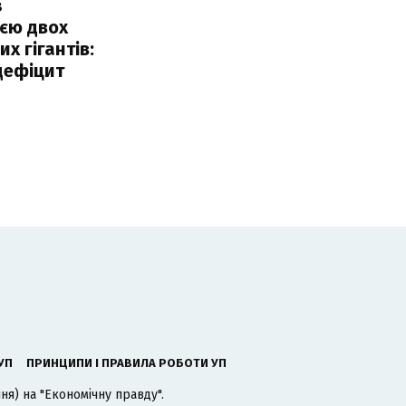
з
єю двох
х гігантів:
дефіцит
УП
ПРИНЦИПИ І ПРАВИЛА РОБОТИ УП
я) на "Економічну правду".