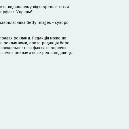
гають подальшому відтворенню та/чи
терфакс-Україна".
равовласника Getty Images - суворо
равах реклами. Редакція може не
 є рекламними, проте редакція бере
дповідальності за факти та оціночні
за зміст реклами несе рекламодавець.