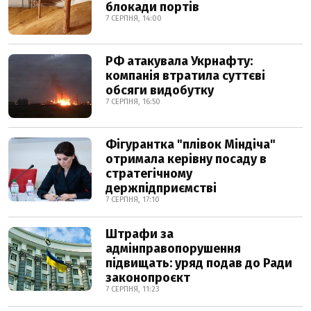
блокади портів
7 СЕРПНЯ, 14:00
РФ атакувала Укрнафту:
компанія втратила суттєві
обсяги видобутку
7 СЕРПНЯ, 16:50
Фігурантка "плівок Міндіча"
отримала керівну посаду в
стратегічному
держпідприємстві
7 СЕРПНЯ, 17:10
Штрафи за
адмінправопорушення
підвищать: уряд подав до Ради
законопроєкт
7 СЕРПНЯ, 11:23