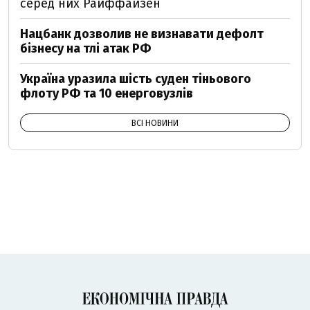
серед них Райффайзен
Нацбанк дозволив не визнавати дефолт
бізнесу на тлі атак РФ
Україна уразила шість суден тіньового
флоту РФ та 10 енерговузлів
ВСІ НОВИНИ