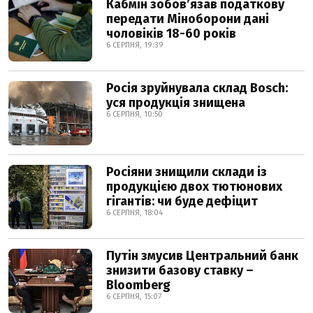
Кабмін зобовʼязав податкову
передати Міноборони дані
чоловіків 18-60 років
6 СЕРПНЯ, 19:39
Росія зруйнувала склад Bosch:
уся продукція знищена
6 СЕРПНЯ, 10:50
Росіяни знищили склади із
продукцією двох тютюнових
гігантів: чи буде дефіцит
6 СЕРПНЯ, 18:04
Путін змусив Центральний банк
знизити базову ставку –
Bloomberg
6 СЕРПНЯ, 15:07