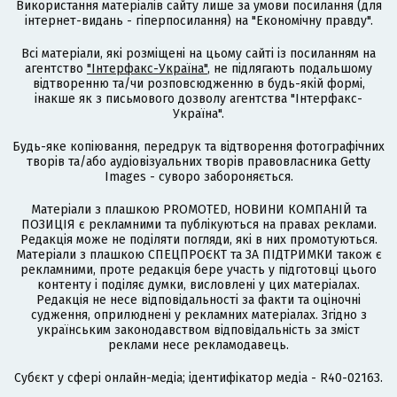
Використання матеріалів сайту лише за умови посилання (для
інтернет-видань - гіперпосилання) на "Економічну правду".
Всі матеріали, які розміщені на цьому сайті із посиланням на
агентство
"Інтерфакс-Україна"
, не підлягають подальшому
відтворенню та/чи розповсюдженню в будь-якій формі,
інакше як з письмового дозволу агентства "Інтерфакс-
Україна".
Будь-яке копіювання, передрук та відтворення фотографічних
творів та/або аудіовізуальних творів правовласника Getty
Images - суворо забороняється.
Матеріали з плашкою PROMOTED, НОВИНИ КОМПАНІЙ та
ПОЗИЦІЯ є рекламними та публікуються на правах реклами.
Редакція може не поділяти погляди, які в них промотуються.
Матеріали з плашкою СПЕЦПРОЄКТ та ЗА ПІДТРИМКИ також є
рекламними, проте редакція бере участь у підготовці цього
контенту і поділяє думки, висловлені у цих матеріалах.
Редакція не несе відповідальності за факти та оціночні
судження, оприлюднені у рекламних матеріалах. Згідно з
українським законодавством відповідальність за зміст
реклами несе рекламодавець.
Cубєкт у сфері онлайн-медіа; ідентифікатор медіа - R40-02163.