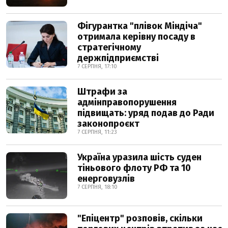
Фігурантка "плівок Міндіча"
отримала керівну посаду в
стратегічному
держпідприємстві
7 СЕРПНЯ, 17:10
Штрафи за
адмінправопорушення
підвищать: уряд подав до Ради
законопроєкт
7 СЕРПНЯ, 11:23
Україна уразила шість суден
тіньового флоту РФ та 10
енерговузлів
7 СЕРПНЯ, 18:10
"Епіцентр" розповів, скільки