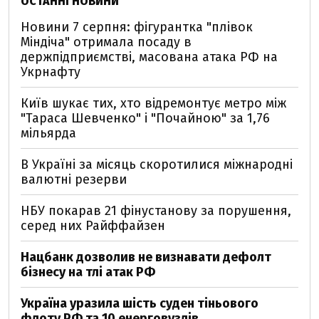
ОСТАННІ НОВИНИ
Новини 7 серпня: фігурантка "плівок
Міндіча" отримала посаду в
держпідприємстві, масована атака РФ на
Укрнафту
Київ шукає тих, хто відремонтує метро між
"Тараса Шевченко" і "Почайною" за 1,76
мільярда
В Україні за місяць скоротилися міжнародні
валютні резерви
НБУ покарав 21 фінустанову за порушення,
серед них Райффайзен
Нацбанк дозволив не визнавати дефолт
бізнесу на тлі атак РФ
Україна уразила шість суден тіньового
флоту РФ та 10 енерговузлів