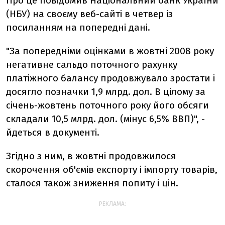
Про це повідомив Національний банк України
(НБУ) на своєму веб-сайті в четвер із
посиланням на попередні дані.
"За попередніми оцінками в жовтні 2008 року
негативне сальдо поточного рахунку
платіжного балансу продовжувало зростати і
досягло позначки 1,9 млрд. дол. В цілому за
січень-жовтень поточного року його обсяги
складали 10,5 млрд. дол. (мінус 6,5% ВВП)", -
йдеться в документі.
Згідно з ним, в жовтні продовжилося
скорочення об'ємів експорту і імпорту товарів,
сталося також зниження попиту і цін.
РЕКЛАМА: