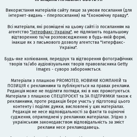
Використання матеріалів сайту лише за умови посилання (для
інтернет-видань - гіперпосилання) на "Економічну правду".
Всі матеріали, які розміщені на цьому сайті із посиланням на
агентство
"Інтерфакс-Україна"
, не підлягають подальшому
відтворенню та/чи розповсюдженню в будь-якій формі,
інакше як з письмового дозволу агентства "Інтерфакс-
Україна".
Будь-яке копіювання, передрук та відтворення фотографічних
творів та/або аудіовізуальних творів правовласника Getty
Images - суворо забороняється.
Матеріали з плашкою PROMOTED, НОВИНИ КОМПАНІЙ та
ПОЗИЦІЯ є рекламними та публікуються на правах реклами.
Редакція може не поділяти погляди, які в них промотуються.
Матеріали з плашкою СПЕЦПРОЄКТ та ЗА ПІДТРИМКИ також є
рекламними, проте редакція бере участь у підготовці цього
контенту і поділяє думки, висловлені у цих матеріалах.
Редакція не несе відповідальності за факти та оціночні
судження, оприлюднені у рекламних матеріалах. Згідно з
українським законодавством відповідальність за зміст
реклами несе рекламодавець.