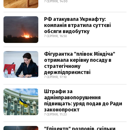
7 СЕРПНЯ, 14:00
РФ атакувала Укрнафту:
компанія втратила суттєві
обсяги видобутку
7 СЕРПНЯ, 16:50
Фігурантка "плівок Міндіча"
отримала керівну посаду в
стратегічному
держпідприємстві
7 СЕРПНЯ, 17:10
Штрафи за
адмінправопорушення
підвищать: уряд подав до Ради
законопроєкт
7 СЕРПНЯ, 11:23
"Епіцентр" розповів, скільки