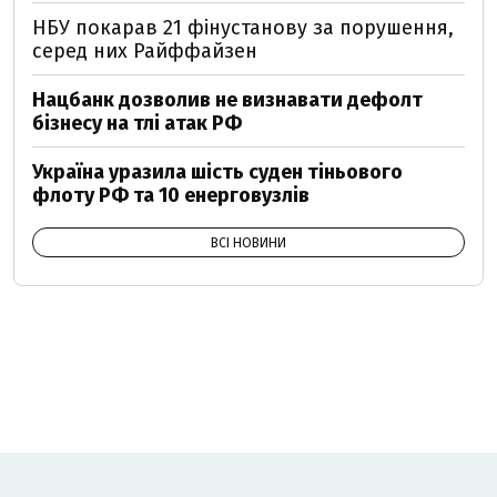
НБУ покарав 21 фінустанову за порушення,
серед них Райффайзен
Нацбанк дозволив не визнавати дефолт
бізнесу на тлі атак РФ
Україна уразила шість суден тіньового
флоту РФ та 10 енерговузлів
ВСІ НОВИНИ