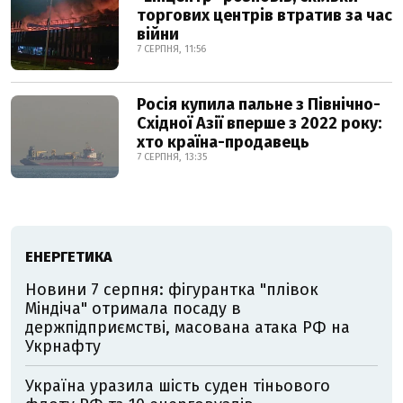
торгових центрів втратив за час
війни
7 СЕРПНЯ, 11:56
Росія купила пальне з Північно-
Східної Азії вперше з 2022 року:
хто країна-продавець
7 СЕРПНЯ, 13:35
ЕНЕРГЕТИКА
Новини 7 серпня: фігурантка "плівок
Міндіча" отримала посаду в
держпідприємстві, масована атака РФ на
Укрнафту
Україна уразила шість суден тіньового