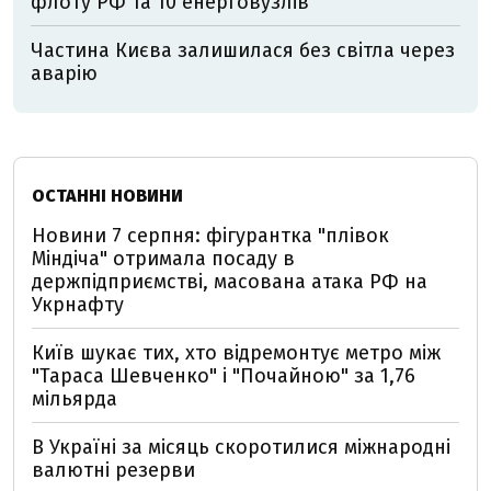
флоту РФ та 10 енерговузлів
Частина Києва залишилася без світла через
аварію
ОСТАННІ НОВИНИ
Новини 7 серпня: фігурантка "плівок
Міндіча" отримала посаду в
держпідприємстві, масована атака РФ на
Укрнафту
Київ шукає тих, хто відремонтує метро між
"Тараса Шевченко" і "Почайною" за 1,76
мільярда
В Україні за місяць скоротилися міжнародні
валютні резерви