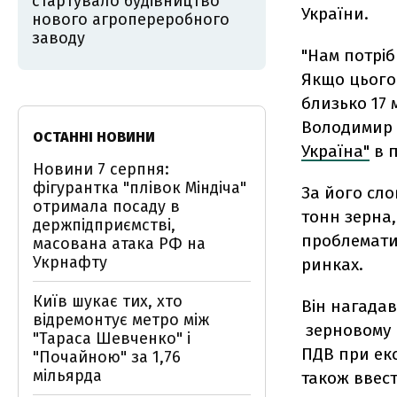
стартувало будівництво
України.
нового агропереробного
заводу
"Нам потріб
Якщо цього 
близько 17 
Володимир 
ОСТАННІ НОВИНИ
Україна"
в п
Новини 7 серпня:
фігурантка "плівок Міндіча"
За його сло
отримала посаду в
тонн зерна
держпідприємстві,
проблематич
масована атака РФ на
Укрнафту
ринках.
Київ шукає тих, хто
Він нагада
відремонтує метро між
зерновому 
"Тараса Шевченко" і
ПДВ при екс
"Почайною" за 1,76
мільярда
також ввест