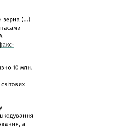
зерна (...)
запасами
А
факс-
зно 10 млн.
 світових
у
дшкодування
ування, а