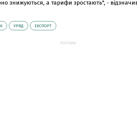
рно знижуються, а тарифи зростають", - відзнач
К
УРЯД
ЕКСПОРТ
РЕКЛАМА: