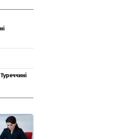
ні
 Туреччині