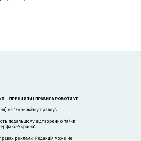
УП
ПРИНЦИПИ І ПРАВИЛА РОБОТИ УП
я) на "Економічну правду".
гають подальшому відтворенню та/чи
терфакс-Україна".
равах реклами. Редакція може не