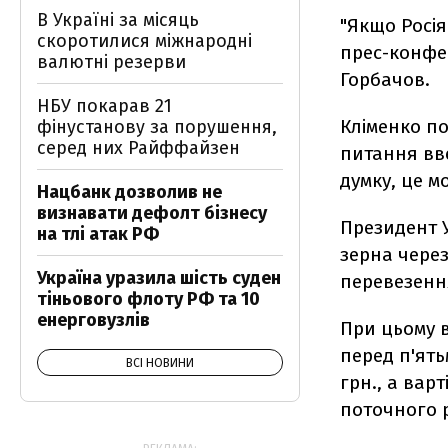
В Україні за місяць
"Якщо Росія
скоротилися міжнародні
прес-конфе
валютні резерви
Горбачов.
НБУ покарав 21
Кліменко по
фінустанову за порушення,
серед них Райффайзен
питання вве
думку, це м
Нацбанк дозволив не
визнавати дефолт бізнесу
Президент 
на тлі атак РФ
зерна чере
Україна уразила шість суден
перевезенн
тіньового флоту РФ та 10
енерговузлів
При цьому в
перед п'ят
ВСІ НОВИНИ
грн., а вар
поточного 