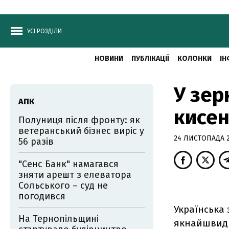
УСІ РОЗДІЛИ
НОВИНИ
ПУБЛІКАЦІЇ
КОЛОНКИ
ІН
У зер
АПК
кисе
Полуниця після фронту: як
ветеранський бізнес виріс у
24 ЛИСТОПАДА 20
56 разів
"Сенс Банк" намагався
зняти арешт з елеватора
Сольського – суд не
погодився
Українська 
На Тернопільщині
якнайшвидш