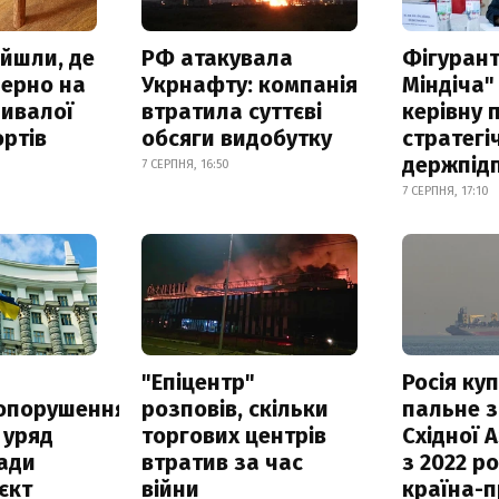
айшли, де
РФ атакувала
Фігурант
зерно на
Укрнафту: компанія
Міндіча"
ривалої
втратила суттєві
керівну 
ртів
обсяги видобутку
стратегі
держпід
7 СЕРПНЯ, 16:50
7 СЕРПНЯ, 17:10
а
"Епіцентр"
Росія ку
опорушення
розповів, скільки
пальне з
 уряд
торгових центрів
Східної 
ади
втратив за час
з 2022 ро
єкт
війни
країна-