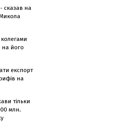
 - сказав на
 Микола
и колегами
, на його
ати експорт
рифів на
жави тільки
00 млн.
ку