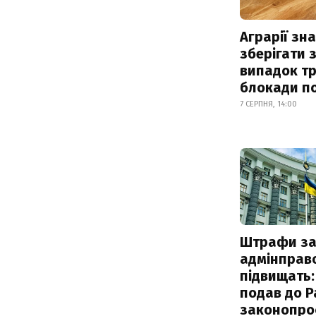
Аграрії зн
зберігати 
випадок т
блокади по
7 СЕРПНЯ, 14:00
Штрафи з
адмінправ
підвищать:
подав до Р
законопро