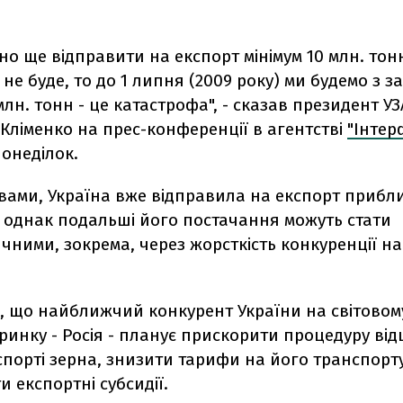
но ще відправити на експорт мінімум 10 млн. тонн 
не буде, то до 1 липня (2009 року) ми будемо з 
млн. тонн - це катастрофа", - сказав президент УЗ
Кліменко на прес-конференції в агентстві
"Інтер
онеділок.
вами, Україна вже відправила на експорт прибли
, однак подальші його постачання можуть стати
ними, зокрема, через жорсткість конкуренції на
в, що найближчий конкурент України на світовом
ринку - Росія - планує прискорити процедуру ві
порті зерна, знизити тарифи на його транспорт
и експортні субсидії.