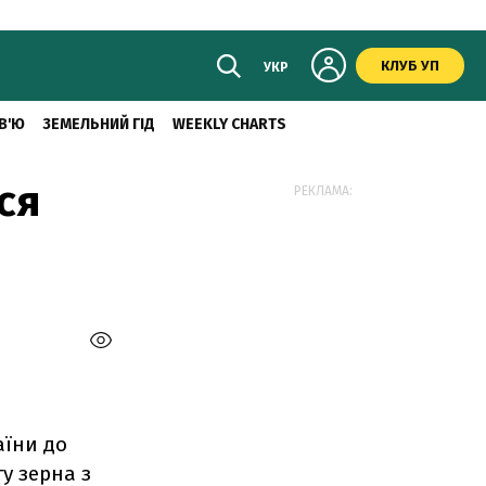
КЛУБ УП
УКР
В'Ю
ЗЕМЕЛЬНИЙ ГІД
WEEKLY CHARTS
ся
РЕКЛАМА:
аїни до
у зерна з