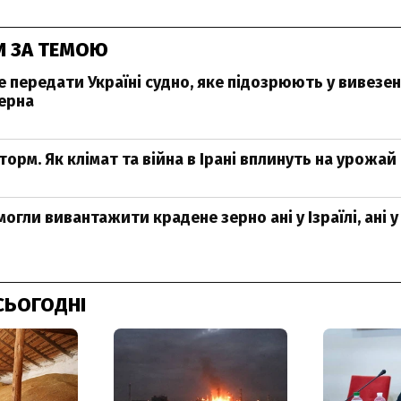
И ЗА ТЕМОЮ
 передати Україні судно, яке підозрюють у вивезен
ерна
орм. Як клімат та війна в Ірані вплинуть на урожай
могли вивантажити крадене зерно ані у Ізраїлі, ані у
СЬОГОДНІ