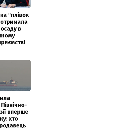
ка "плівок
 отримала
посаду в
чному
приємстві
пила
 Північно-
Азії вперше
ку: хто
продавець