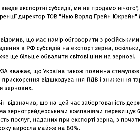
 введе експортні субсидії, ми не продамо нічого",
ренції директор ТОВ "Нью Ворлд Грейн Юкрейн"
відомив, що має намір обговорити з російським
дення в РФ субсидій на експорт зерна, оскільки
оже ще більше обвалити світові ціни на зернові.
УЗА вважає, що Україна також повинна стимулюв
з прискорення відшкодування ПДВ і зниження та
я зернових.
ін відзначив, що на цей час заборгованість дер
ьма зернотрейдерськими компаніями перевищує 6
тість послуг, наданих при експорті зерна, з почат
року виросла майже на 80%.