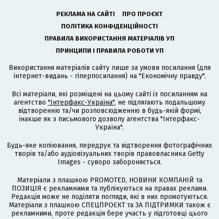
РЕКЛАМА НА САЙТІ
ПРО ПРОЄКТ
ПОЛІТИКА КОНФІДЕНЦІЙНОСТІ
ПРАВИЛА ВИКОРИСТАННЯ МАТЕРІАЛІВ УП
ПРИНЦИПИ І ПРАВИЛА РОБОТИ УП
Використання матеріалів сайту лише за умови посилання (для
інтернет-видань - гіперпосилання) на "Економічну правду".
Всі матеріали, які розміщені на цьому сайті із посиланням на
агентство
"Інтерфакс-Україна"
, не підлягають подальшому
відтворенню та/чи розповсюдженню в будь-якій формі,
інакше як з письмового дозволу агентства "Інтерфакс-
Україна".
Будь-яке копіювання, передрук та відтворення фотографічних
творів та/або аудіовізуальних творів правовласника Getty
Images - суворо забороняється.
Матеріали з плашкою PROMOTED, НОВИНИ КОМПАНІЙ та
ПОЗИЦІЯ є рекламними та публікуються на правах реклами.
Редакція може не поділяти погляди, які в них промотуються.
Матеріали з плашкою СПЕЦПРОЄКТ та ЗА ПІДТРИМКИ також є
рекламними, проте редакція бере участь у підготовці цього