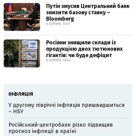
Путін змусив Центральний банк
знизити базову ставку –
Bloomberg
6 СЕРПНЯ, 15:07
Росіяни знищили склади із
продукцією двох тютюнових
гігантів: чи буде дефіцит
6 СЕРПНЯ, 18:04
ІНФЛЯЦІЯ
У другому півріччі інфляція пришвидшиться
– НБУ
Російський центробанк різко підвищив
прогноз інфляції в країні