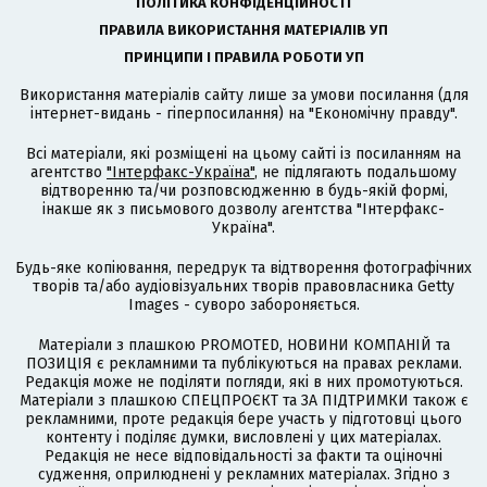
ПОЛІТИКА КОНФІДЕНЦІЙНОСТІ
ПРАВИЛА ВИКОРИСТАННЯ МАТЕРІАЛІВ УП
ПРИНЦИПИ І ПРАВИЛА РОБОТИ УП
Використання матеріалів сайту лише за умови посилання (для
інтернет-видань - гіперпосилання) на "Економічну правду".
Всі матеріали, які розміщені на цьому сайті із посиланням на
агентство
"Інтерфакс-Україна"
, не підлягають подальшому
відтворенню та/чи розповсюдженню в будь-якій формі,
інакше як з письмового дозволу агентства "Інтерфакс-
Україна".
Будь-яке копіювання, передрук та відтворення фотографічних
творів та/або аудіовізуальних творів правовласника Getty
Images - суворо забороняється.
Матеріали з плашкою PROMOTED, НОВИНИ КОМПАНІЙ та
ПОЗИЦІЯ є рекламними та публікуються на правах реклами.
Редакція може не поділяти погляди, які в них промотуються.
Матеріали з плашкою СПЕЦПРОЄКТ та ЗА ПІДТРИМКИ також є
рекламними, проте редакція бере участь у підготовці цього
контенту і поділяє думки, висловлені у цих матеріалах.
Редакція не несе відповідальності за факти та оціночні
судження, оприлюднені у рекламних матеріалах. Згідно з