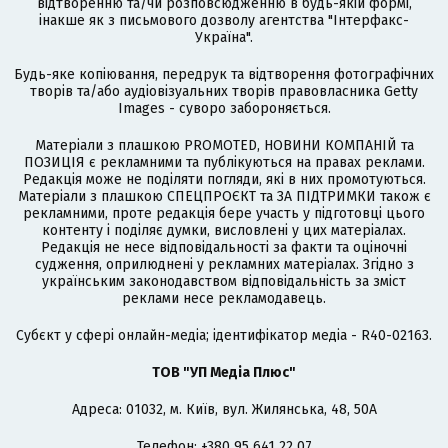
відтворенню та/чи розповсюдженню в будь-якій формі,
інакше як з письмового дозволу агентства "Інтерфакс-
Україна".
Будь-яке копіювання, передрук та відтворення фотографічних
творів та/або аудіовізуальних творів правовласника Getty
Images - суворо забороняється.
Матеріали з плашкою PROMOTED, НОВИНИ КОМПАНІЙ та
ПОЗИЦІЯ є рекламними та публікуються на правах реклами.
Редакція може не поділяти погляди, які в них промотуються.
Матеріали з плашкою СПЕЦПРОЄКТ та ЗА ПІДТРИМКИ також є
рекламними, проте редакція бере участь у підготовці цього
контенту і поділяє думки, висловлені у цих матеріалах.
Редакція не несе відповідальності за факти та оціночні
судження, оприлюднені у рекламних матеріалах. Згідно з
українським законодавством відповідальність за зміст
реклами несе рекламодавець.
Cубєкт у сфері онлайн-медіа; ідентифікатор медіа - R40-02163.
ТОВ "УП Медіа Плюс"
Адреса: 01032, м. Київ, вул. Жилянська, 48, 50А
Телефон: +380 95 641 22 07