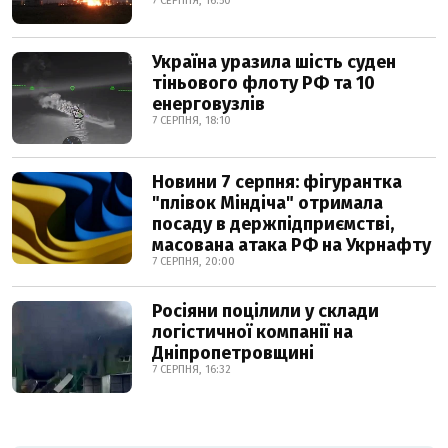
7 СЕРПНЯ, 16:50
Україна уразила шість суден
тіньового флоту РФ та 10
енерговузлів
7 СЕРПНЯ, 18:10
Новини 7 серпня: фігурантка
"плівок Міндіча" отримала
посаду в держпідприємстві,
масована атака РФ на Укрнафту
7 СЕРПНЯ, 20:00
Росіяни поцілили у склади
логістичної компанії на
Дніпропетровщині
7 СЕРПНЯ, 16:32