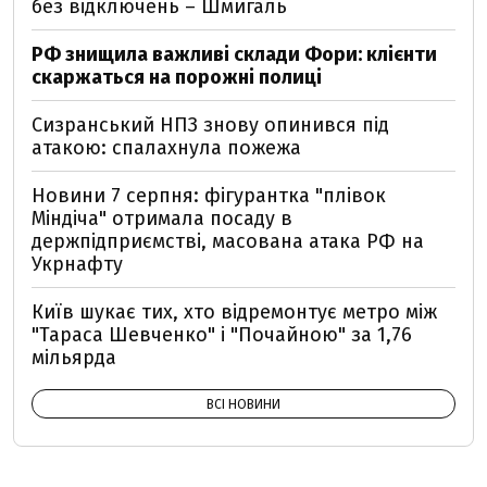
без відключень – Шмигаль
РФ знищила важливі склади Фори: клієнти
скаржаться на порожні полиці
Сизранський НПЗ знову опинився під
атакою: спалахнула пожежа
Новини 7 серпня: фігурантка "плівок
Міндіча" отримала посаду в
держпідприємстві, масована атака РФ на
Укрнафту
Київ шукає тих, хто відремонтує метро між
"Тараса Шевченко" і "Почайною" за 1,76
мільярда
ВСІ НОВИНИ