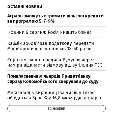
ОСТАННІ НОВИНИ
Аграрії зможуть отримати пільгові кредити
за програмою 5-7-9%
Новини 6 серпня: Росія нищить бізнес
Кабмін зобовʼязав податкову передати
Міноборони дані чоловіків 18-60 років
Єврокомісія попередила Румунію через
наміри відкласти відмову від вугільних ТЕС
Привласнення мільярдів Приватбанку:
справу Коломойського скерували до суду
Мегазавод з виробництва чипів у Техасі
обійдеться SpaceX у 16,8 мільярдів доларів
ВСІ НОВИНИ