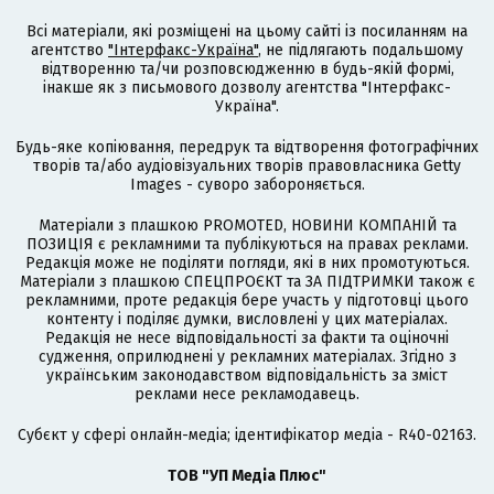
Всі матеріали, які розміщені на цьому сайті із посиланням на
агентство
"Інтерфакс-Україна"
, не підлягають подальшому
відтворенню та/чи розповсюдженню в будь-якій формі,
інакше як з письмового дозволу агентства "Інтерфакс-
Україна".
Будь-яке копіювання, передрук та відтворення фотографічних
творів та/або аудіовізуальних творів правовласника Getty
Images - суворо забороняється.
Матеріали з плашкою PROMOTED, НОВИНИ КОМПАНІЙ та
ПОЗИЦІЯ є рекламними та публікуються на правах реклами.
Редакція може не поділяти погляди, які в них промотуються.
Матеріали з плашкою СПЕЦПРОЄКТ та ЗА ПІДТРИМКИ також є
рекламними, проте редакція бере участь у підготовці цього
контенту і поділяє думки, висловлені у цих матеріалах.
Редакція не несе відповідальності за факти та оціночні
судження, оприлюднені у рекламних матеріалах. Згідно з
українським законодавством відповідальність за зміст
реклами несе рекламодавець.
Cубєкт у сфері онлайн-медіа; ідентифікатор медіа - R40-02163.
ТОВ "УП Медіа Плюс"