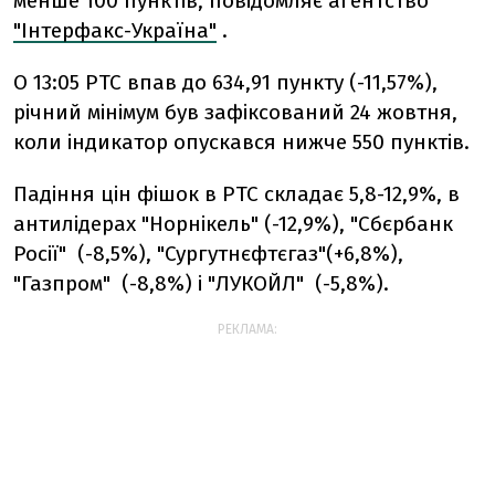
менше 100 пунктів, повідомляє агентство
"Інтерфакс-Україна"
.
О 13:05 РТС впав до 634,91 пункту (-11,57%),
річний мінімум був зафіксований 24 жовтня,
коли індикатор опускався нижче 550 пунктів.
Падіння цін фішок в РТС складає 5,8-12,9%, в
антилідерах "Норнікель" (-12,9%), "Сбєрбанк
Росії" (-8,5%), "Сургутнєфтєгаз"(+6,8%),
"Газпром" (-8,8%) і "ЛУКОЙЛ" (-5,8%).
РЕКЛАМА: