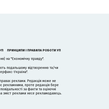
УП
ПРИНЦИПИ І ПРАВИЛА РОБОТИ УП
я) на "Економічну правду".
гають подальшому відтворенню та/чи
терфакс-Україна".
равах реклами. Редакція може не
 є рекламними, проте редакція бере
дповідальності за факти та оціночні
за зміст реклами несе рекламодавець.