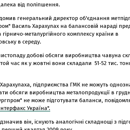
далека від поліпшення.
ідомив генеральний директор об'єднання метпід
ром" Василь Харахулах на балансовій нараді пре
 гірничо-металургійного комплексу країни в
вську в середу.
 листопаду добові обсяги виробництва чавуна скл
 той час як у жовтні вони складали 51-52 тис. тонн
 Харахулаха, підприємства ГМК не можуть одноз
ти обсяги виробництва металопродукції в грудні,
ургпром" не може підготувати баланси, повідомл
Інтерфакс Україна".
відзначив він, існують аналогічні складнощі з під
 перший квартал 2009 року.