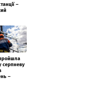
танції –
кий
 пройшла
у серпневу
з
нь –
ь