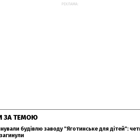
РЕКЛАМА:
И ЗА ТЕМОЮ
йнували будівлю заводу "Яготинське для дітей": че
 загинули