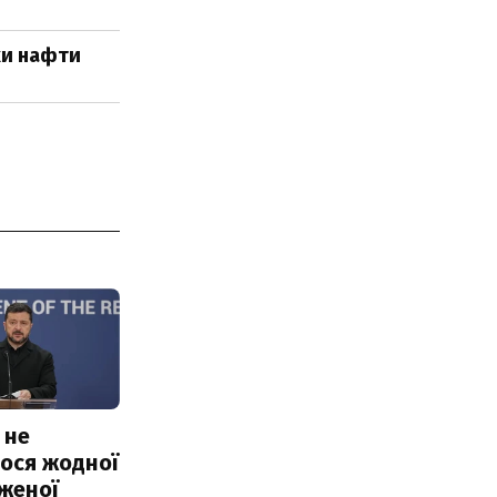
ки нафти
 не
ося жодної
женої