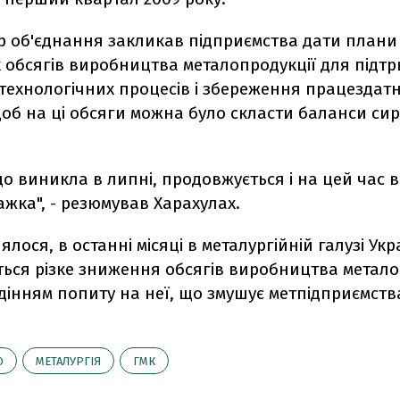
р об'єднання закликав підприємства дати план
 обсягів виробництва металопродукції для підт
технологічних процесів і збереження працездатн
щоб на ці обсяги можна було скласти баланси с
що виникла в липні, продовжується і на цей час 
ажка", - резюмував Харахулах.
ялося, в останні місяці в металургійній галузі Укр
ться різке зниження обсягів виробництва метало
адінням попиту на неї, що змушує метпідприємст
О
МЕТАЛУРГІЯ
ГМК