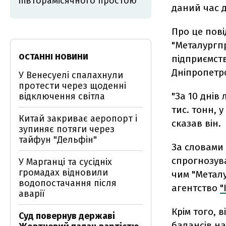
півторамісячного простою
даний час 
Про це пов
"Металургп
ОСТАННІ НОВИНИ
підприємств
Дніпропетро
У Венесуелі спалахнули
протести через щоденні
"За 10 днів
відключення світла
тис. тонн, у
Китай закриває аеропорт і
сказав він.
зупиняє потяги через
тайфун "Дельфін"
За словами
спрогнозува
У Марганці та сусідніх
громадах відновили
чим "Метал
водопостачання після
агентство
"
аварії
Крім того, 
Суд повернув державі
балансів на