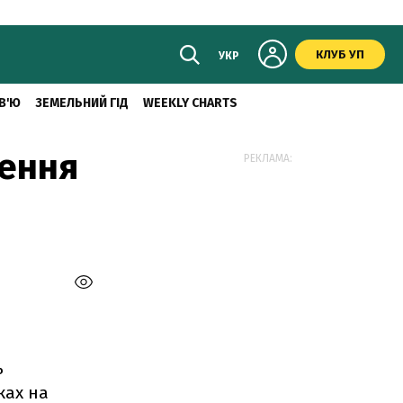
КЛУБ УП
УКР
В'Ю
ЗЕМЕЛЬНИЙ ГІД
WEEKLY CHARTS
ження
РЕКЛАМА:
ь
ках на