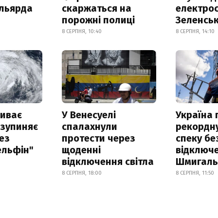
ільярда
скаржаться на
електрос
порожні полиці
Зеленсь
8 СЕРПНЯ, 10:40
8 СЕРПНЯ, 14:10
риває
У Венесуелі
Україна
 зупиняє
спалахнули
рекордн
ез
протести через
спеку бе
ельфін"
щоденні
відключе
відключення світла
Шмигал
8 СЕРПНЯ, 18:00
8 СЕРПНЯ, 11:50