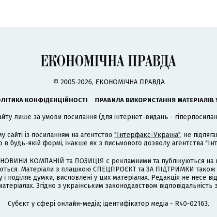
© 2005-2026, ЕКОНОМІЧНА ПРАВДА
ЛІТИКА КОНФІДЕНЦІЙНОСТІ
ПРАВИЛА ВИКОРИСТАННЯ МАТЕРІАЛІВ 
айту лише за умови посилання (для інтернет-видань - гіперпосиланн
му сайті із посиланням на агентство
"Інтерфакс-Україна"
, не підля
 будь-якій формі, інакше як з письмового дозволу агентства "Ін
НОВИНИ КОМПАНІЙ та ПОЗИЦІЯ є рекламними та публікуються на п
туються. Матеріали з плашкою СПЕЦПРОЄКТ та ЗА ПІДТРИМКИ також
 і поділяє думки, висловлені у цих матеріалах. Редакція не несе ві
атеріалах. Згідно з українським законодавством відповідальність 
Cубєкт у сфері онлайн-медіа; ідентифікатор медіа - R40-02163.