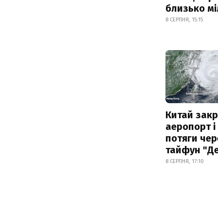
близько м
8 СЕРПНЯ, 15:15
Китай зак
аеропорт і
потяги чер
тайфун "Д
8 СЕРПНЯ, 17:10