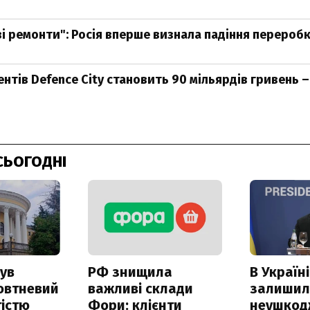
і ремонти": Росія вперше визнала падіння перероб
нтів Defence City становить 90 мільярдів гривень –
СЬОГОДНІ
ув
РФ знищила
В Україні
овтневий
важливі склади
залишил
істю
Фори: клієнти
неушкод