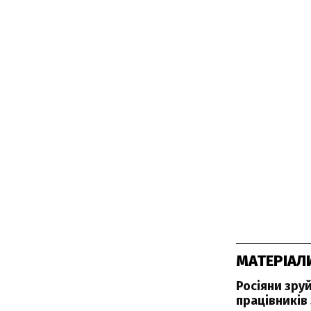
МАТЕРІАЛ
Росіяни зру
працівників