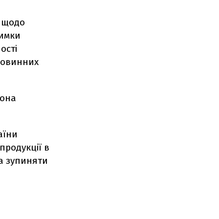
и щодо
римки
ості
ировинних
вона
аїни
продукції в
ва зупиняти