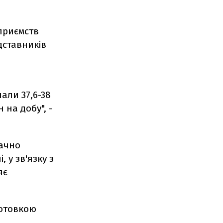
приємств
дставників
али 37,6-38
 на добу", -
начно
 у зв'язку з
яє
готовкою