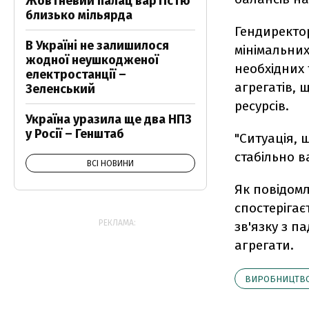
Жовтневий палац вартістю
близько мільярда
Гендиректо
В Україні не залишилося
мінімальних
жодної неушкодженої
необхідних 
електростанції –
агрегатів, 
Зеленський
ресурсів.
Україна уразила ще два НПЗ
у Росії – Генштаб
"Ситуація, 
стабільно в
ВСІ НОВИНИ
Як повідомл
спостерігає
РЕКЛАМА:
зв'язку з п
агрегати.
ВИРОБНИЦТВ