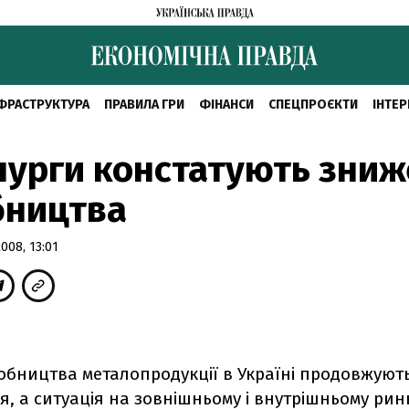
ФРАСТРУКТУРА
ПРАВИЛА ГРИ
ФІНАНСИ
СПЕЦПРОЄКТИ
ІНТЕР
урги констатують зни
бництва
08, 13:01
обництва металопродукції в Україні продовжуют
, а ситуація на зовнішньому і внутрішньому рин