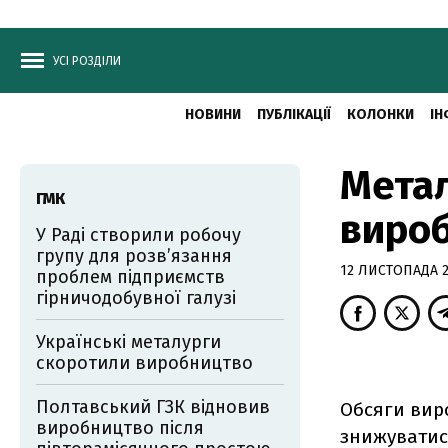
УСІ РОЗДІЛИ
НОВИНИ
ПУБЛІКАЦІЇ
КОЛОНКИ
ІН
Метал
ГМК
виро
У Раді створили робочу
групу для розв’язання
12 ЛИСТОПАДА 20
проблем підприємств
гірничодобувної галузі
Українські металурги
скоротили виробництво
Полтавський ГЗК відновив
Обсяги вир
виробництво після
знижуватися