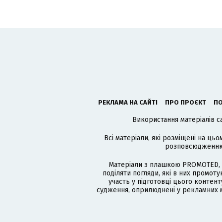
РЕКЛАМА НА САЙТІ
ПРО ПРОЄКТ
ПО
Використання матеріалів с
Всі матеріали, які розміщені на цьо
розповсюдженню в
Матеріали з плашкою PROMOTED, 
поділяти погляди, які в них промо
участь у підготовці цього контенту
судження, оприлюднені у рекламних м