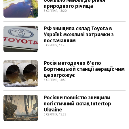
обміліло майже до рівня
природного річища
5 СЕРПНЯ, 13:20
РФ знищила склад Toyota в
Україні: можливі затримки з
постачанням
5 СЕРПНЯ, 17:20
Росія методично б’є по
Бортницькій станції аерації: чим
це загрожує
5 СЕРПНЯ, 13:50
Росіяни повністю знищили
логістичний склад Intertop
Ukraine
5 СЕРПНЯ, 15:25