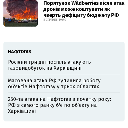
Порятунок Wildberries після атак
дронів може коштувати як
чверть дефіциту бюджету РФ
5 СЕРПНЯ, 19:50
НАФТОГАЗ
Росіяни три дні поспіль атакують
газовидобуток на Харківщині
Масована атака РФ зупинила роботу
об'єктів Нафтогазу у трьох областях
250-та атака на Нафтогаз з початку року:
РФ з самого ранку б'є по об’єкту на
Харківщині