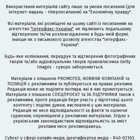
Використання матеріалів сайту лише за умови посилання (для
інтернет-видань - гіперпосилання) на "Економічну правду".
Всі матеріали, які розміщені на цьому сайті із посиланням на
агентство
"Інтерфакс-Україна"
, не підлягають подальшому
відтворенню та/чи розповсюдженню в будь-якій формі,
інакше як з письмового дозволу агентства "Інтерфакс-
Україна".
Будь-яке копіювання, передрук та відтворення фотографічних
творів та/або аудіовізуальних творів правовласника Getty
Images - суворо забороняється.
Матеріали з плашкою PROMOTED, НОВИНИ КОМПАНІЙ та
ПОЗИЦІЯ є рекламними та публікуються на правах реклами.
Редакція може не поділяти погляди, які в них промотуються.
Матеріали з плашкою СПЕЦПРОЄКТ та ЗА ПІДТРИМКИ також є
рекламними, проте редакція бере участь у підготовці цього
контенту і поділяє думки, висловлені у цих матеріалах.
Редакція не несе відповідальності за факти та оціночні
судження, оприлюднені у рекламних матеріалах. Згідно з
українським законодавством відповідальність за зміст
реклами несе рекламодавець.
Cубєкт у сфері онлайн-медіа; ідентифікатор медіа - R40-02163.