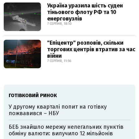
Україна уразила шість суден
тіньового флоту РФ та 10
енерговузлів
7 СЕРПНЯ, 18:10
"Епіцентр" розповів, скільки
торгових центрів втратив за час
війни
7 СЕРПНЯ, 11:56
ГОТІВКОВИЙ РИНОК
У другому кварталі попит на готівку
пожвавився – НБУ
БЕБ знайшло мережу нелегальних пунктів
обміну валюти: вилучило 12 мільйонів