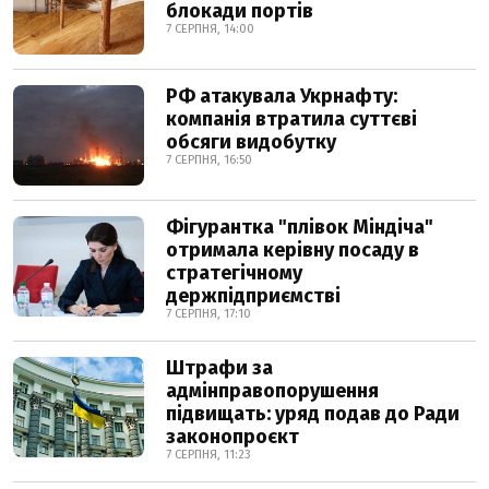
блокади портів
7 СЕРПНЯ, 14:00
РФ атакувала Укрнафту:
компанія втратила суттєві
обсяги видобутку
7 СЕРПНЯ, 16:50
Фігурантка "плівок Міндіча"
отримала керівну посаду в
стратегічному
держпідприємстві
7 СЕРПНЯ, 17:10
Штрафи за
адмінправопорушення
підвищать: уряд подав до Ради
законопроєкт
7 СЕРПНЯ, 11:23