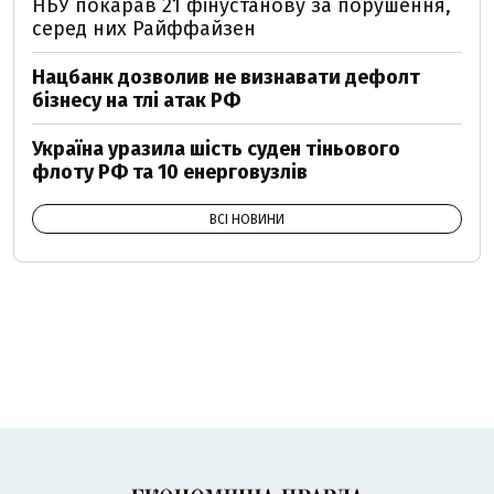
НБУ покарав 21 фінустанову за порушення,
серед них Райффайзен
Нацбанк дозволив не визнавати дефолт
бізнесу на тлі атак РФ
Україна уразила шість суден тіньового
флоту РФ та 10 енерговузлів
ВСІ НОВИНИ