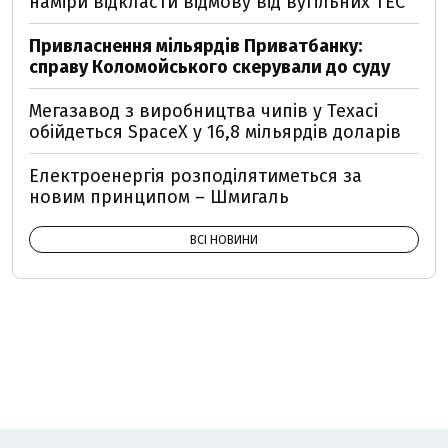
наміри відкласти відмову від вугільних ТЕС
Привласнення мільярдів Приватбанку:
справу Коломойського скерували до суду
Мегазавод з виробництва чипів у Техасі
обійдеться SpaceX у 16,8 мільярдів доларів
Електроенергія розподілятиметься за
новим принципом – Шмигаль
ВСІ НОВИНИ