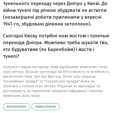
тунельного переходу через Дніпро у Києві. До
війни тунелі під річкою збудувати не встигли
(незавершені роботи припинили у вересні
1941-го, збудовані ділянки затоплено).
Сьогодні Києву потрібні нові мостові і тунельні
переходи Дніпра. Можливо треба шукати тих,
хто будуватиме (як Баренбойм) і мости і
тунелі?
Колонка є видом матеріалу, який відображає винятково точку
зору автора. Вона не претендує на об'єктивність та всебічність
висвітлення теми, про яку йдеться. Точка зору редакції
"Економічної правди" та "Української правди" може не
збігатися з точкою зору автора. Редакція не відповідає за
достовірність та тлумачення наведеної інформації і виконує
винятково роль носія.
МЕТРОПОЛІТЕН
ІНФРАСТРУКТУРА