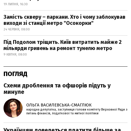
19 ЛИПНЯ, 16:30
Замість скверу – паркани. Хто і чому заблокував
виходи зі станції метро "Осокорки"
24 ЧЕРВНЯ, 08:00
Під Подолом тріщить. Київ витратить майже 2
мільярди гривень на ремонт тунелю метро
9 КВІТНЯ, 08:00
ПОГЛЯД
Схеми дроблення та офшорів підуть у
минуле
ОЛЬГА ВАСИЛЕВСЬКА-СМАГЛЮК
народна депутатка, заступниця голови комітету Верховної Ради з
питань фінансів, податкової та митної політики
Українцям доведеться платити більше за