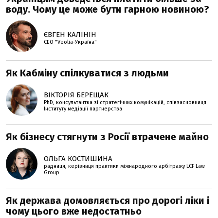
воду. Чому це може бути гарною новиною?
ЄВГЕН КАЛІНІН
СЕО "Veolia-Україна"
Як Кабміну спілкуватися з людьми
ВІКТОРІЯ БЕРЕЩАК
PhD, консультантка зі стратегічних комунікацій, співзасновниця
Інституту медіації партнерства
Як бізнесу стягнути з Росії втрачене майно
ОЛЬГА КОСТИШИНА
радниця, керівниця практики міжнародного арбітражу LCF Law
Group
Як держава домовляється про дорогі ліки і
чому цього вже недостатньо