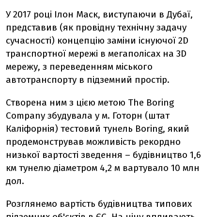
У 2017 році Ілон Маск, виступаючи в Дубаї,
представив (як провідну технічну задачу
сучасності) концепцію заміни існуючої 2D
транспортної мережі в мегаполісах на 3D
мережу, з переведенням міського
автотранспорту в підземний простір.
Створена ним з цією метою The Boring
Company збудувала у м. Готорн (штат
Каліфорнія) тестовий тунель Boring, який
продемонстрував можливість рекордно
низької вартості зведення – будівництво 1,6
км тунелю діаметром 4,2 м вартувало 10 млн
дол.
Розглянемо вартість будівництва типових
підземних об'єктів в ЄС. На ціну впливають,