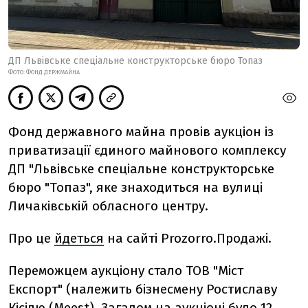
ДП Львівське спеціальне конструкторське бюро Топаз
ФОТО: ФОНД ДЕРЖМАЙНА
Фонд державного майна провів аукціон із
приватизації єдиного майнового комплексу
ДП "Львівське спеціальне конструкторське
бюро "Топаз", яке знаходиться на вулиці
Личаківській обласного центру.
Про це
йдеться
на сайті Prozorro.Продажі.
Переможцем аукціону стало ТОВ "Міст
Експорт" (належить бізнесмену Ростиславу
Кісілю (Meest). Загалом на аукціоні було 12