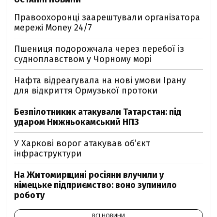
Правоохоронці заарештували організатора
мережі Money 24/7
Пшениця подорожчала через перебої із
судноплавством у Чорному морі
Нафта відреагувала на нові умови Ірану
для відкриття Ормузької протоки
Безпілотникик атакували Татарстан: під
ударом Нижньокамський НПЗ
У Харкові ворог атакував обʼєкт
інфраструктури
На Житомирщині росіяни влучили у
німецьке підприємство: воно зупинило
роботу
ВСІ НОВИНИ