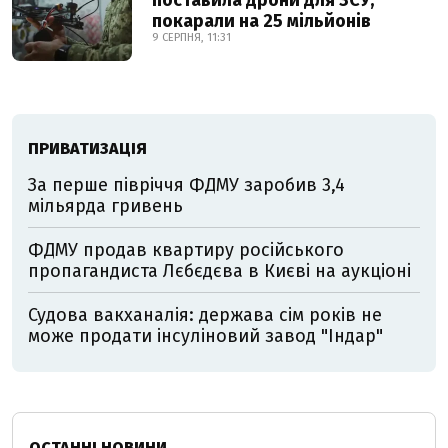
поставила дрони для ЗСУ,
покарали на 25 мільйонів
9 СЕРПНЯ, 11:31
ПРИВАТИЗАЦІЯ
За перше півріччя ФДМУ заробив 3,4
мільярда гривень
ФДМУ продав квартиру російського
пропагандиста Лєбєдєва в Києві на аукціоні
Судова вакханалія: держава сім років не
може продати інсуліновий завод "Індар"
ОСТАННІ НОВИНИ