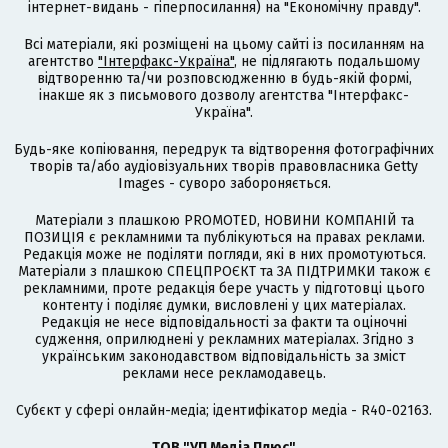
інтернет-видань - гіперпосилання) на "Економічну правду".
Всі матеріали, які розміщені на цьому сайті із посиланням на
агентство
"Інтерфакс-Україна"
, не підлягають подальшому
відтворенню та/чи розповсюдженню в будь-якій формі,
інакше як з письмового дозволу агентства "Інтерфакс-
Україна".
Будь-яке копіювання, передрук та відтворення фотографічних
творів та/або аудіовізуальних творів правовласника Getty
Images - суворо забороняється.
Матеріали з плашкою PROMOTED, НОВИНИ КОМПАНІЙ та
ПОЗИЦІЯ є рекламними та публікуються на правах реклами.
Редакція може не поділяти погляди, які в них промотуються.
Матеріали з плашкою СПЕЦПРОЄКТ та ЗА ПІДТРИМКИ також є
рекламними, проте редакція бере участь у підготовці цього
контенту і поділяє думки, висловлені у цих матеріалах.
Редакція не несе відповідальності за факти та оціночні
судження, оприлюднені у рекламних матеріалах. Згідно з
українським законодавством відповідальність за зміст
реклами несе рекламодавець.
Cубєкт у сфері онлайн-медіа; ідентифікатор медіа - R40-02163.
ТОВ "УП Медіа Плюс"