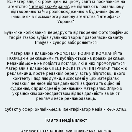
Всі матеріали, які розміщені на цьому сайті із посиланням на
агентство
"Інтерфакс-Україна"
, не підлягають подальшому
відтворенню та/чи розповсюдженню в будь-якій формі,
інакше як з письмового дозволу агентства "Інтерфакс-
Україна".
Будь-яке копіювання, передрук та відтворення фотографічних
творів та/або аудіовізуальних творів правовласника Getty
Images - суворо забороняється.
Матеріали з плашкою PROMOTED, НОВИНИ КОМПАНІЙ та
ПОЗИЦІЯ є рекламними та публікуються на правах реклами.
Редакція може не поділяти погляди, які в них промотуються.
Матеріали з плашкою СПЕЦПРОЄКТ та ЗА ПІДТРИМКИ також є
рекламними, проте редакція бере участь у підготовці цього
контенту і поділяє думки, висловлені у цих матеріалах.
Редакція не несе відповідальності за факти та оціночні
судження, оприлюднені у рекламних матеріалах. Згідно з
українським законодавством відповідальність за зміст
реклами несе рекламодавець.
Cубєкт у сфері онлайн-медіа; ідентифікатор медіа - R40-02163.
ТОВ "УП Медіа Плюс"
Адреса: 01032, м. Київ, вул. Жилянська, 48, 50А