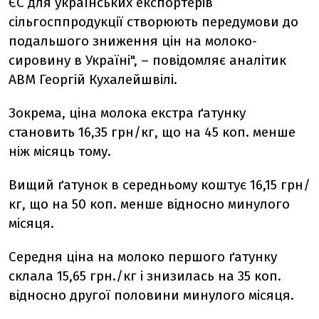
ЄС для українських експортерів
сільгосппродукції створюють передумови до
подальшого зниження цін на молоко-
сировину в Україні", –
повідомляє аналітик
АВМ Георгій Кухалейшвілі.
Зокрема,
ціна молока
екстра ґатунку
становить 16,35 грн/кг, що на 45 коп. менше
ніж місяць тому.
Вищий ґатунок
в середньому коштує 16,15 грн/
кг, що на 50 коп. менше відносно минулого
місяця.
Середня ціна на молоко
першого ґатунку
склала 15,65 грн./кг і знизилась на 35 коп.
відносно другої половини минулого місяця.