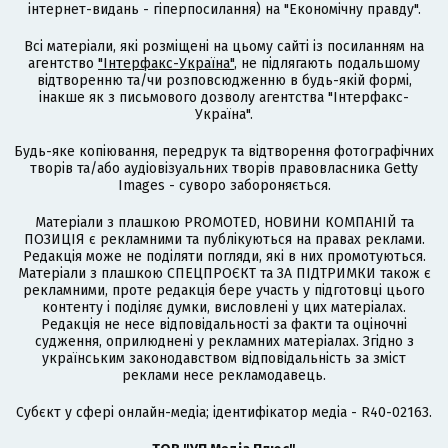
інтернет-видань - гіперпосилання) на "Економічну правду".
Всі матеріали, які розміщені на цьому сайті із посиланням на
агентство
"Інтерфакс-Україна"
, не підлягають подальшому
відтворенню та/чи розповсюдженню в будь-якій формі,
інакше як з письмового дозволу агентства "Інтерфакс-
Україна".
Будь-яке копіювання, передрук та відтворення фотографічних
творів та/або аудіовізуальних творів правовласника Getty
Images - суворо забороняється.
Матеріали з плашкою PROMOTED, НОВИНИ КОМПАНІЙ та
ПОЗИЦІЯ є рекламними та публікуються на правах реклами.
Редакція може не поділяти погляди, які в них промотуються.
Матеріали з плашкою СПЕЦПРОЄКТ та ЗА ПІДТРИМКИ також є
рекламними, проте редакція бере участь у підготовці цього
контенту і поділяє думки, висловлені у цих матеріалах.
Редакція не несе відповідальності за факти та оціночні
судження, оприлюднені у рекламних матеріалах. Згідно з
українським законодавством відповідальність за зміст
реклами несе рекламодавець.
Cубєкт у сфері онлайн-медіа; ідентифікатор медіа - R40-02163.