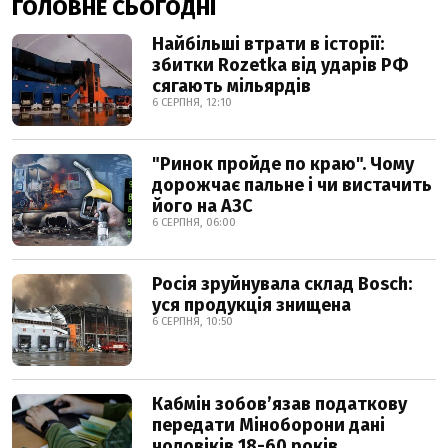
ГОЛОВНЕ СЬОГОДНІ
Найбільші втрати в історії:
збитки Rozetka від ударів РФ
сягають мільярдів
6 СЕРПНЯ, 12:10
"Ринок пройде по краю". Чому
дорожчає пальне і чи вистачить
його на АЗС
6 СЕРПНЯ, 06:00
Росія зруйнувала склад Bosch:
уся продукція знищена
6 СЕРПНЯ, 10:50
Кабмін зобовʼязав податкову
передати Міноборони дані
чоловіків 18-60 років