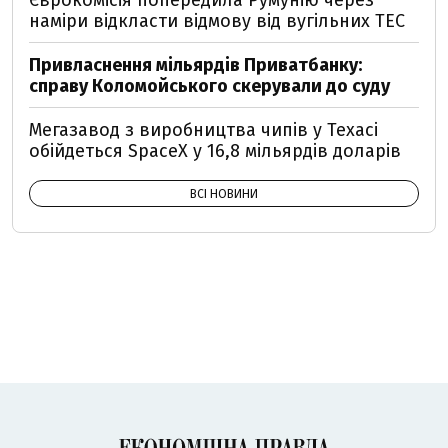
Єврокомісія попередила Румунію через
наміри відкласти відмову від вугільних ТЕС
Привласнення мільярдів Приватбанку:
справу Коломойського скерували до суду
Мегазавод з виробництва чипів у Техасі
обійдеться SpaceX у 16,8 мільярдів доларів
ВСІ НОВИНИ