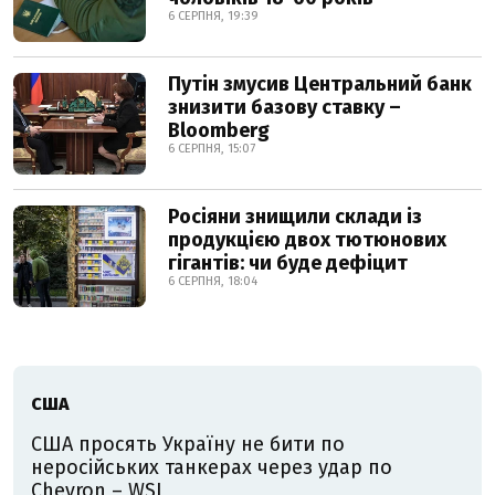
6 СЕРПНЯ, 19:39
Путін змусив Центральний банк
знизити базову ставку –
Bloomberg
6 СЕРПНЯ, 15:07
Росіяни знищили склади із
продукцією двох тютюнових
гігантів: чи буде дефіцит
6 СЕРПНЯ, 18:04
США
США просять Україну не бити по
неросійських танкерах через удар по
Chevron – WSJ