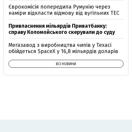
Єврокомісія попередила Румунію через
наміри відкласти відмову від вугільних ТЕС
Привласнення мільярдів Приватбанку:
справу Коломойського скерували до суду
Мегазавод з виробництва чипів у Техасі
обійдеться SpaceX у 16,8 мільярдів доларів
ВСІ НОВИНИ