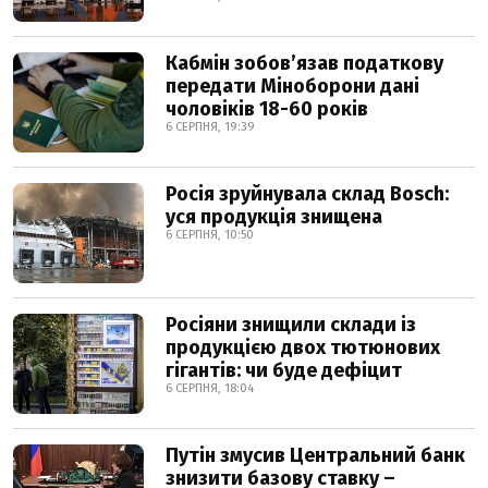
Кабмін зобовʼязав податкову
передати Міноборони дані
чоловіків 18-60 років
6 СЕРПНЯ, 19:39
Росія зруйнувала склад Bosch:
уся продукція знищена
6 СЕРПНЯ, 10:50
Росіяни знищили склади із
продукцією двох тютюнових
гігантів: чи буде дефіцит
6 СЕРПНЯ, 18:04
Путін змусив Центральний банк
знизити базову ставку –