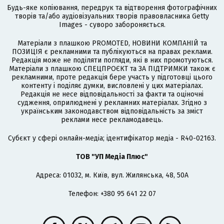
Будь-яке копіювання, передрук та відтворення фотографічних
творів та/або аудіовізуальних творів правовласника Getty
Images - суворо забороняється.
Матеріали з плашкою PROMOTED, НОВИНИ КОМПАНІЙ та
ПОЗИЦІЯ є рекламними та публікуються на правах реклами.
Редакція може не поділяти погляди, які в них промотуються.
Матеріали з плашкою СПЕЦПРОЄКТ та ЗА ПІДТРИМКИ також є
рекламними, проте редакція бере участь у підготовці цього
контенту і поділяє думки, висловлені у цих матеріалах.
Редакція не несе відповідальності за факти та оціночні
судження, оприлюднені у рекламних матеріалах. Згідно з
українським законодавством відповідальність за зміст
реклами несе рекламодавець.
Cубєкт у сфері онлайн-медіа; ідентифікатор медіа - R40-02163.
ТОВ "УП Медіа Плюс"
Адреса: 01032, м. Київ, вул. Жилянська, 48, 50А
Телефон: +380 95 641 22 07