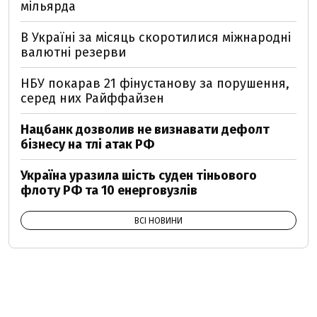
мільярда
В Україні за місяць скоротилися міжнародні
валютні резерви
НБУ покарав 21 фінустанову за порушення,
серед них Райффайзен
Нацбанк дозволив не визнавати дефолт
бізнесу на тлі атак РФ
Україна уразила шість суден тіньового
флоту РФ та 10 енерговузлів
ВСІ НОВИНИ